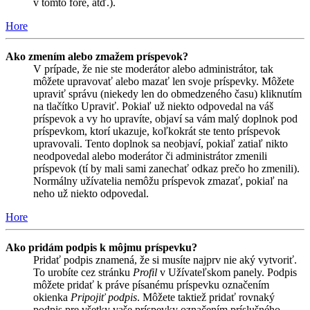
v tomto fóre, atď.).
Hore
Ako zmením alebo zmažem príspevok?
V prípade, že nie ste moderátor alebo administrátor, tak
môžete upravovať alebo mazať len svoje príspevky. Môžete
upraviť správu (niekedy len do obmedzeného času) kliknutím
na tlačítko Upraviť. Pokiaľ už niekto odpovedal na váš
príspevok a vy ho upravíte, objaví sa vám malý doplnok pod
príspevkom, ktorí ukazuje, koľkokrát ste tento príspevok
upravovali. Tento doplnok sa neobjaví, pokiaľ zatiaľ nikto
neodpovedal alebo moderátor či administrátor zmenili
príspevok (tí by mali sami zanechať odkaz prečo ho zmenili).
Normálny užívatelia nemôžu príspevok zmazať, pokiaľ na
neho už niekto odpovedal.
Hore
Ako pridám podpis k môjmu príspevku?
Pridať podpis znamená, že si musíte najprv nie aký vytvoriť.
To urobíte cez stránku
Profil
v Užívateľskom panely. Podpis
môžete pridať k práve písanému príspevku označením
okienka
Pripojiť podpis
. Môžete taktiež pridať rovnaký
podpis pre všetky vaše príspevky označením príslušného