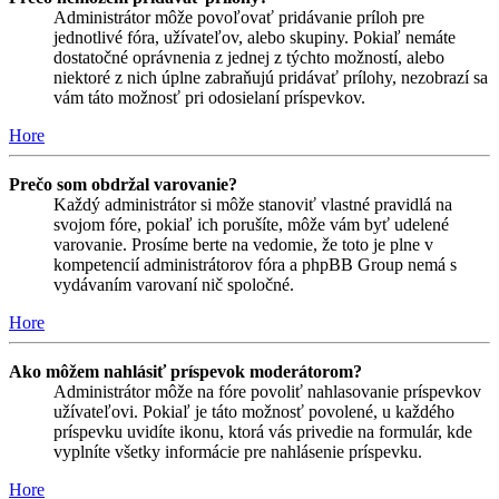
Administrátor môže povoľovať pridávanie príloh pre
jednotlivé fóra, užívateľov, alebo skupiny. Pokiaľ nemáte
dostatočné oprávnenia z jednej z týchto možností, alebo
niektoré z nich úplne zabraňujú pridávať prílohy, nezobrazí sa
vám táto možnosť pri odosielaní príspevkov.
Hore
Prečo som obdržal varovanie?
Každý administrátor si môže stanoviť vlastné pravidlá na
svojom fóre, pokiaľ ich porušíte, môže vám byť udelené
varovanie. Prosíme berte na vedomie, že toto je plne v
kompetencií administrátorov fóra a phpBB Group nemá s
vydávaním varovaní nič spoločné.
Hore
Ako môžem nahlásiť príspevok moderátorom?
Administrátor môže na fóre povoliť nahlasovanie príspevkov
užívateľovi. Pokiaľ je táto možnosť povolené, u každého
príspevku uvidíte ikonu, ktorá vás privedie na formulár, kde
vyplníte všetky informácie pre nahlásenie príspevku.
Hore