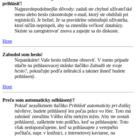
prihlásiť!
Najpravdepodobnejšie dôvody: zadali ste chybné užívateľské
meno alebo heslo (skontrolujte e-mail, ktorý ste obdržali pri
registrácií). Je bežné, že sa pravidelne odstraňujú užívatelia,
ktorí ničím neprispeli, aby sa zmenšila veľkosť databázy.
Skúste sa zaregistrovať znova a zapojte sa do diskusie.
Hore
Zabudol som heslo!
Nepanikárte! Vaše heslo môžeme obnoviť. V tomto prípade
stlačte na prihlasovacej stránke tlačítko
Zabudli ste svoje
heslo?
, pokračujte podľa inštrukcií a takmer ihneď budete
prihlásený.
Hore
Prečo som automaticky odhlásený?
Pokiaľ nezaškrtnete tlačítko
Prihlásiť automaticky pri ďalšej
návšteve
, budete prihlásený len počas práce vo fóre. Toto má
zabrániť zneužitiu Vášho účtu niekým iným. Aby ste zostali
prihlásený, zaškrtnite toto políčko, keď sa prihlasujete. Toto
však nedoporučujeme, keď sa prihlasujete z verejného
počítača, napr. v knižnici, z internetovej kaviarne, na