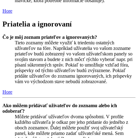
hlavičke, ktorá potrebné informácie obsahuje).
Hore
Priatelia a ignorovaní
Čo je môj zoznam priateľov a ignorovaných?
Tieto zoznamy môžete využiť k triedeniu ostatných
užívateľov na fóre. Napríklad užívatelia vo vašom zozname
priateľov budú zobrazený vo vašom užívateľskom panely so
svojím stavom a budete z nich môcť rýchlo vyberať napr. pri
písaní súkromných správ. Pokiaľ to umožňuje vzhľad fóra,
príspevky od týchto užívateľov budú zvýraznene. Pokiaľ
pridáte užívateľov do zoznamu ignorovaných, ich príspevky
vám vo východzom stave nebudú zobrazované.
Hore
Ako môžem pridávať užívateľov do zoznamu alebo ich
odoberať?
Môžete pridávať užívateľov dvoma spôsobmi. V profile
každého užívateľa je odkaz pre jeho pridanie do jedného z
oboch zoznamov. Ďalej môžete použiť svoj užívateľský
panel, kde môžete priamo zadať užívateľské mená. Sem