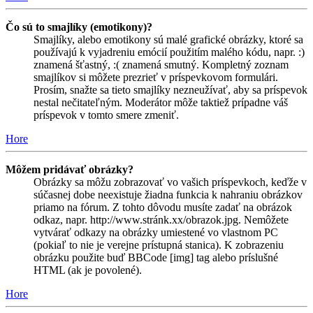
Čo sú to smajlíky (emotikony)?
Smajlíky, alebo emotikony sú malé grafické obrázky, ktoré sa
používajú k vyjadreniu emócií použitím malého kódu, napr. :)
znamená šťastný, :( znamená smutný. Kompletný zoznam
smajlíkov si môžete prezrieť v príspevkovom formulári.
Prosím, snažte sa tieto smajlíky nezneužívať, aby sa príspevok
nestal nečitateľným. Moderátor môže taktiež prípadne váš
príspevok v tomto smere zmeniť.
Hore
Môžem pridávať obrázky?
Obrázky sa môžu zobrazovať vo vašich príspevkoch, keďže v
súčasnej dobe neexistuje žiadna funkcia k nahraniu obrázkov
priamo na fórum. Z tohto dôvodu musíte zadať na obrázok
odkaz, napr. http://www.stránk.xx/obrazok.jpg. Nemôžete
vytvárať odkazy na obrázky umiestené vo vlastnom PC
(pokiaľ to nie je verejne prístupná stanica). K zobrazeniu
obrázku použite buď BBCode [img] tag alebo príslušné
HTML (ak je povolené).
Hore