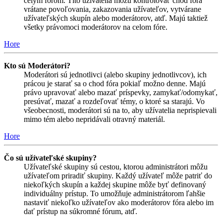
celým fórom. Títo užívatelia môžu kontrolovať chod fóra
vrátane povoľovania, zakazovania užívateľov, vytvárane
užívateľských skupín alebo moderátorov, atď. Majú taktiež
všetky právomoci moderátorov na celom fóre.
Hore
Kto sú Moderátori?
Moderátori sú jednotlivci (alebo skupiny jednotlivcov), ich
prácou je starať sa o chod fóra pokiaľ možno denne. Majú
právo upravovať alebo mazať príspevky, zamykať/odomykať,
presúvať, mazať a rozdeľovať témy, o ktoré sa starajú. Vo
všeobecnosti, moderátori sú na to, aby užívatelia neprispievali
mimo tém alebo nepridávali otravný materiál.
Hore
Čo sú užívateľské skupiny?
Užívateľské skupiny sú cestou, ktorou administrátori môžu
užívateľom priradiť skupiny. Každý užívateľ môže patriť do
niekoľkých skupín a každej skupine môže byť definovaný
individuálny prístup. To umožňuje administrátorom ľahšie
nastaviť niekoľko užívateľov ako moderátorov fóra alebo im
dať prístup na súkromné fórum, atď.