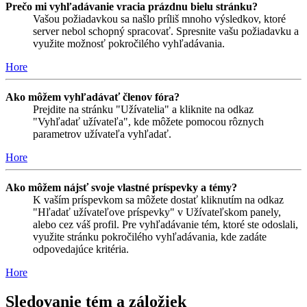
Prečo mi vyhľadávanie vracia prázdnu bielu stránku?
Vašou požiadavkou sa našlo príliš mnoho výsledkov, ktoré
server nebol schopný spracovať. Spresnite vašu požiadavku a
využite možnosť pokročilého vyhľadávania.
Hore
Ako môžem vyhľadávať členov fóra?
Prejdite na stránku "Užívatelia" a kliknite na odkaz
"Vyhľadať užívateľa", kde môžete pomocou rôznych
parametrov užívateľa vyhľadať.
Hore
Ako môžem nájsť svoje vlastné príspevky a témy?
K vaším príspevkom sa môžete dostať kliknutím na odkaz
"Hľadať užívateľove príspevky" v Užívateľskom panely,
alebo cez váš profil. Pre vyhľadávanie tém, ktoré ste odoslali,
využite stránku pokročilého vyhľadávania, kde zadáte
odpovedajúce kritéria.
Hore
Sledovanie tém a záložiek