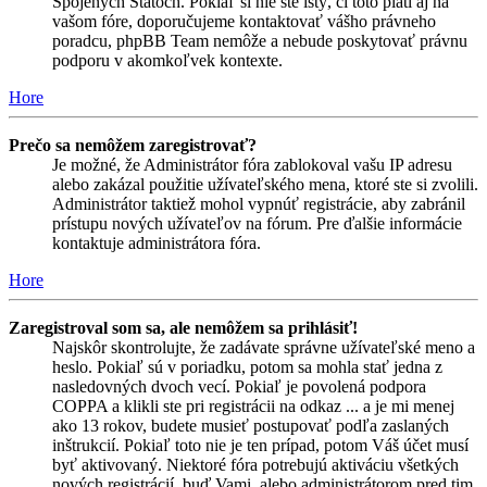
Spojených Štátoch. Pokiaľ si nie ste istý, či toto platí aj na
vašom fóre, doporučujeme kontaktovať vášho právneho
poradcu, phpBB Team nemôže a nebude poskytovať právnu
podporu v akomkoľvek kontexte.
Hore
Prečo sa nemôžem zaregistrovať?
Je možné, že Administrátor fóra zablokoval vašu IP adresu
alebo zakázal použitie užívateľského mena, ktoré ste si zvolili.
Administrátor taktiež mohol vypnúť registrácie, aby zabránil
prístupu nových užívateľov na fórum. Pre ďalšie informácie
kontaktuje administrátora fóra.
Hore
Zaregistroval som sa, ale nemôžem sa prihlásiť!
Najskôr skontrolujte, že zadávate správne užívateľské meno a
heslo. Pokiaľ sú v poriadku, potom sa mohla stať jedna z
nasledovných dvoch vecí. Pokiaľ je povolená podpora
COPPA a klikli ste pri registrácii na odkaz ... a je mi menej
ako 13 rokov, budete musieť postupovať podľa zaslaných
inštrukcií. Pokiaľ toto nie je ten prípad, potom Váš účet musí
byť aktivovaný. Niektoré fóra potrebujú aktiváciu všetkých
nových registrácií, buď Vami, alebo administrátorom pred tim,