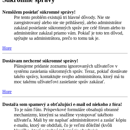
Nemôžem posielať súkromné správy!
Pre tento problém existujú tri hlavné dôvody. Nie ste
zaregistrovaný alebo nie ste prihlásený, alebo administrátor
zakázal posielanie súkromných správ pre celé fórum alebo to
administrátor zakázal priamo vám. Pokiaľ je toto ten dôvod,
spýtajte sa administrátora, prečo to tomu tak je.
Hore
Dostávam nechcené súkromné správy!
Plánujeme pridanie zoznamu ignorovaných užívateľov v
systému zasielania súkromných správ. Teraz, pokiaľ dostávate
takéto správy, kontaktujte svojho administrátora, ktorý má tu
moc takému užívateľovi zasielanie správ zakázať.
Hore
Dostal/a som spamový a obťažujúci e-mail od niekoho z fóra!
To je nám ľúto. Príspevkové formuláre obsahujú obranné
mechanizmy, ktorými sa snažíme vystopovať takéhoto
užívateľa. Mali by ste napísať administrátorovi a zaslať kópiu
e-mailu, ktorý ste obdržali, čo je veľmi dôležité (kvôli