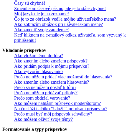
Časy sú chybné!
Zmenil som časové pásmo, ale je to stále chybne!
Môj jazyk nie je na zozname!
Čo je to za obrázok vedľa môjho užívateľského mena?
Ako zobrazím obrázok pri užívateľskom mene?
Ako zmeniť svoje zaradenie?
Keď kliknem na e-mailový odkaz užívateľa, som vyzvaný k
prihláseniu!
Vkladanie príspevkov
Ako vložím tému do fóra?
Ako zmením alebo zmažem príspevok?
Ako pridám podpis k môjmu príspevku?
Ako vytvorím hlasovanie?
Prečo nemôžem pridať viac možností do hlasovania?
Ako zmením alebo zmažem hlasovanie?
Prečo sa nemôžem dostať k fóru?
Prečo nemôžem pridávať prílohy?
Prečo som obdržal varovanie?
Ako môžem nahlásiť príspevok moderátorom?
Na čo slúži tlačítko "Uložiť" pri písaní príspevku?
Prečo musí byť môj príspevok schválený?
Ako môžem oživiť svoje témy?
Formátovanie a typy príspevkov