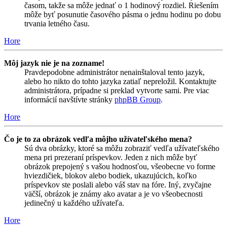
časom, takže sa môže jednať o 1 hodinový rozdiel. Riešením
môže byť posunutie časového pásma o jednu hodinu po dobu
trvania letného času.
Hore
Môj jazyk nie je na zozname!
Pravdepodobne administrátor nenainštaloval tento jazyk,
alebo ho nikto do tohto jazyka zatiaľ nepreložil. Kontaktujte
administrátora, prípadne si preklad vytvorte sami. Pre viac
informácií navštívte stránky
phpBB Group
.
Hore
Čo je to za obrázok vedľa môjho užívateľského mena?
Sú dva obrázky, ktoré sa môžu zobraziť vedľa užívateľského
mena pri prezeraní príspevkov. Jeden z nich môže byť
obrázok prepojený s vašou hodnosťou, všeobecne vo forme
hviezdičiek, blokov alebo bodiek, ukazujúcich, koľko
príspevkov ste poslali alebo váš stav na fóre. Iný, zvyčajne
väčší, obrázok je známy ako avatar a je vo všeobecnosti
jedinečný u každého užívateľa.
Hore