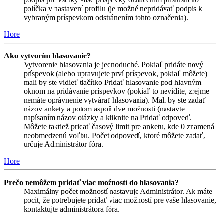
políčka v nastavení profilu (je možné nepridávať podpis k
vybraným príspevkom odstránením tohto označenia).
Hore
Ako vytvorím hlasovanie?
Vytvorenie hlasovania je jednoduché. Pokiaľ pridáte nový
príspevok (alebo upravujete prví príspevok, pokiaľ môžete)
mali by ste vidieť tlačítko Pridať hlasovanie pod hlavným
oknom na pridávanie príspevkov (pokiaľ to nevidíte, zrejme
nemáte oprávnenie vytvárať hlasovania). Mali by ste zadať
názov ankety a potom aspoň dve možnosti (nastavte
napísaním názov otázky a kliknite na Pridať odpoveď.
Môžete taktiež pridať časový limit pre anketu, kde 0 znamená
neobmedzenú voľbu. Počet odpovedí, ktoré môžete zadať,
určuje Administrátor fóra.
Hore
Prečo nemôžem pridať viac možností do hlasovania?
Maximálny počet možností nastavuje Administrátor. Ak máte
pocit, že potrebujete pridať viac možností pre vaše hlasovanie,
kontaktujte administrátora fóra.