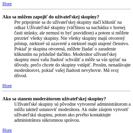
Hore
Ako sa môžem zapojiť do užívateľskej skupiny?
Pre pripojenie sa do užívateľskej skupiny stačí kliknúť na
odkaz Užívateľské skupiny (väčšinou sa nachádza v hornej
časti stránky, ale nemusí to byť pravidlom) a potom si môžete
prezrieť všetky skupiny. Nie všetky skupiny majú otvorený
prístup, niektoré sú uzavreté a niektoré majú utajené členstvo.
Pokiaľ je skupina otvorená, môžete žiadať o zaradenie
kliknutím na príslušné tlačítko. Moderátor užívateľskej
skupiny musí vašu žiadosť schváliť a môže sa vás spýtať na
dôvody, prečo chcete do skupiny vstúpiť. Prosím, nenadávajte
moderátorovi, pokiaľ vašej žiadosti nevyhovie. Má svoj
dôvod.
Hore
Ako sa stanem moderátorom užívateľskej skupiny?
Užívateľské skupiny sú pôvodne vytvorené administrátorom a
môžu taktiež ustanoviť moderátora. Ak máte záujem vytvoriť
užívateľskú skupinu, potom ako prvého kontaktujte
administrátora súkromnou správou.
Hore