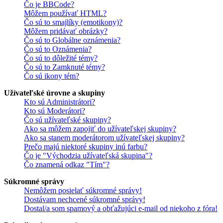
Čo je BBCode?
Môžem používať HTML?
Čo sú to smajlíky (emotikony)?
Môžem pridávať obrázky?
Čo sú to Globálne oznámenia?
Čo sú to Oznámenia?
Čo sú to dôležité témy?
Čo sú to Zamknuté témy?
Čo sú ikony tém?
Užívateľské úrovne a skupiny
Kto sú Administrátori?
Kto sú Moderátori?
Čo sú užívateľské skupiny?
Ako sa môžem zapojiť do užívateľskej skupiny?
Ako sa stanem moderátorom užívateľskej skupiny?
Prečo majú niektoré skupiny inú farbu?
Čo je "Východzia užívateľská skupina"?
Čo znamená odkaz "Tím"?
Súkromné správy
Nemôžem posielať súkromné správy!
Dostávam nechcené súkromné správy!
Dostal/a som spamový a obťažujúci e-mail od niekoho z fóra!