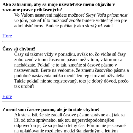
Ako zabránim, aby sa moje užívateľské meno objavilo v
zozname práve prihlásených?
Vo Vašom nastavení nájdete možnosť
Skryť Vašu prítomnosť
vo fóre
, pokiaľ túto možnosť
zvolíte
budete viditeľný len pre
administrátorov. Budete počítaný ako skrytý užívateľ.
Hore
Časy sú chybné!
Časy sú takmer vždy v poriadku, avšak to, čo vidíte sú časy
zobrazené v inom časovom pásme než v tom, v ktorom sa
nachádzate. Pokiaľ je to tak, zmeňte si časové pásmo v
nastaveniach. Berte na vedomie, že zmenu časového pásma a
podobné nastavenia môžu meniť len registrovaní užívatelia.
Takže pokiaľ nie ste registrovaný, toto je dobrý dôvod, prečo
tak urobiť!
Hore
Zmenil som časové pásmo, ale je to stále chybne!
Ak ste si istí, že ste zadali časové pásmo správne a aj tak sa
líši od toho správneho, tak tou najpravdepodobnejšou
odpoveďou je, že sa jedná o letný čas. Fórum nie je stavané
na uplatňovanie rozdielov medzi štandardným a letným