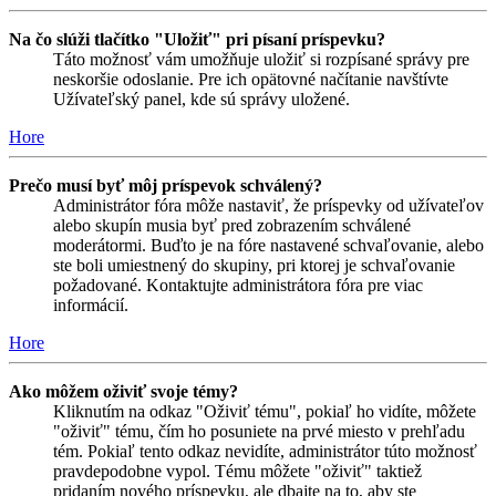
Na čo slúži tlačítko "Uložiť" pri písaní príspevku?
Táto možnosť vám umožňuje uložiť si rozpísané správy pre
neskoršie odoslanie. Pre ich opätovné načítanie navštívte
Užívateľský panel, kde sú správy uložené.
Hore
Prečo musí byť môj príspevok schválený?
Administrátor fóra môže nastaviť, že príspevky od užívateľov
alebo skupín musia byť pred zobrazením schválené
moderátormi. Buďto je na fóre nastavené schvaľovanie, alebo
ste boli umiestnený do skupiny, pri ktorej je schvaľovanie
požadované. Kontaktujte administrátora fóra pre viac
informácií.
Hore
Ako môžem oživiť svoje témy?
Kliknutím na odkaz "Oživiť tému", pokiaľ ho vidíte, môžete
"oživiť" tému, čím ho posuniete na prvé miesto v prehľadu
tém. Pokiaľ tento odkaz nevidíte, administrátor túto možnosť
pravdepodobne vypol. Tému môžete "oživiť" taktiež
pridaním nového príspevku, ale dbajte na to, aby ste