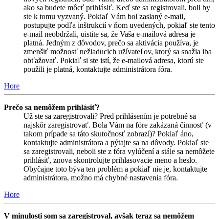
ako sa budete môcť prihlásiť. Keď ste sa registrovali, boli by
ste k tomu vyzvaný. Pokiaľ Vám bol zaslaný e-mail,
postupujte podľa inštrukcií v ňom uvedených, pokiaľ ste tento
e-mail neobdržali, uistite sa, že Vaša e-mailová adresa je
platná. Jedným z dôvodov, prečo sa aktivácia používa, je
zmenšiť možnosť nežiaducich užívateľov, ktorý sa snažia iba
obťažovať. Pokiaľ si ste istí, že e-mailová adresa, ktorú ste
použili je platná, kontaktujte administrátora fóra.
Hore
Prečo sa nemôžem prihlásiť?
Už ste sa zaregistrovali? Pred prihlásením je potrebné sa
najskôr zaregistrovať. Bola Vám na fóre zakázaná činnosť (v
takom prípade sa táto skutočnosť zobrazí)? Pokiaľ áno,
kontaktujte administrátora a pýtajte sa na dôvody. Pokiaľ ste
sa zaregistrovali, neboli ste z fóra vylúčení a stále sa nemôžete
prihlásiť, znova skontrolujte prihlasovacie meno a heslo.
Obyčajne toto býva ten problém a pokiaľ nie je, kontaktujte
administrátora, možno má chybné nastavenia fóra.
Hore
V minulosti som sa zaregistroval, avšak teraz sa nemôžem