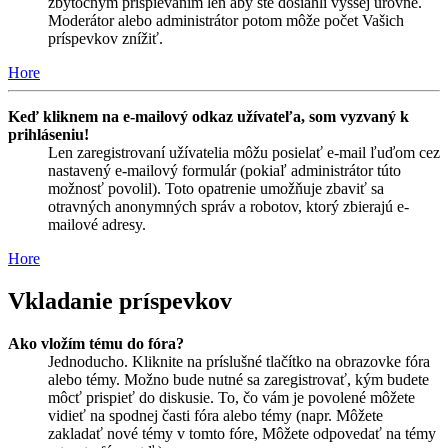
zbytočným prispievaním len aby ste dosiahli vyššej úrovne.
Moderátor alebo administrátor potom môže počet Vašich
príspevkov znížiť.
Hore
Keď kliknem na e-mailový odkaz užívateľa, som vyzvaný k
prihláseniu!
Len zaregistrovaní užívatelia môžu posielať e-mail ľuďom cez
nastavený e-mailový formulár (pokiaľ administrátor túto
možnosť povolil). Toto opatrenie umožňuje zbaviť sa
otravných anonymných správ a robotov, ktorý zbierajú e-
mailové adresy.
Hore
Vkladanie príspevkov
Ako vložím tému do fóra?
Jednoducho. Kliknite na príslušné tlačítko na obrazovke fóra
alebo témy. Možno bude nutné sa zaregistrovať, kým budete
môcť prispieť do diskusie. To, čo vám je povolené môžete
vidieť na spodnej časti fóra alebo témy (napr. Môžete
zakladať nové témy v tomto fóre, Môžete odpovedať na témy