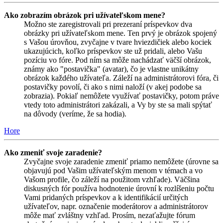
Ako zobrazím obrázok pri užívateľskom mene?
Možno ste zaregistrovali pri prezeraní príspevkov dva
obrázky pri užívateľskom mene. Ten prvý je obrázok spojený
s Vašou úrovňou, zvyčajne v tvare hviezdičiek alebo kociek
ukazujúcich, koľko príspevkov ste už pridali, alebo Vašu
pozíciu vo fóre. Pod ním sa môže nachádzať väčší obrázok,
známy ako "postavička" (avatar), čo je vlastne unikátny
obrázok každého užívateľa. Záleží na administrátorovi fóra, či
postavičky povolí, či ako s nimi naloží (v akej podobe sa
zobrazia). Pokiaľ nemôžete využívať postavičky, potom práve
vtedy toto administrátori zakázali, a Vy by ste sa mali spýtať
na dôvody (veríme, že sa hodia).
Hore
Ako zmeniť svoje zaradenie?
Zvyčajne svoje zaradenie zmeniť priamo nemôžete (úrovne sa
objavujú pod Vašim užívateľským menom v témach a vo
Vašom profile, čo záleží na použitom vzhľade). Väčšina
diskusných fór používa hodnotenie úrovní k rozlíšeniu počtu
Vami pridaných príspevkov a k identifikácií určitých
užívateľov, napr. označenie moderátorov a administrátorov
môže mať zvláštny vzhľad. Prosím, nezaťažujte fórum