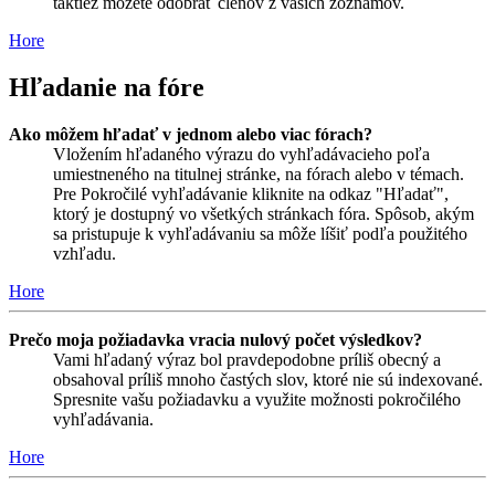
taktiež môžete odobrať členov z vašich zoznamov.
Hore
Hľadanie na fóre
Ako môžem hľadať v jednom alebo viac fórach?
Vložením hľadaného výrazu do vyhľadávacieho poľa
umiestneného na titulnej stránke, na fórach alebo v témach.
Pre Pokročilé vyhľadávanie kliknite na odkaz "Hľadať",
ktorý je dostupný vo všetkých stránkach fóra. Spôsob, akým
sa pristupuje k vyhľadávaniu sa môže líšiť podľa použitého
vzhľadu.
Hore
Prečo moja požiadavka vracia nulový počet výsledkov?
Vami hľadaný výraz bol pravdepodobne príliš obecný a
obsahoval príliš mnoho častých slov, ktoré nie sú indexované.
Spresnite vašu požiadavku a využite možnosti pokročilého
vyhľadávania.
Hore