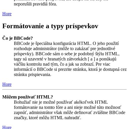
neporušili pravidlá fóra.
Hore
Formátovanie a typy príspevkov
Čo je BBCode?
BBCode je špeciálna konfigurácia HTML. O jeho použití
rozhoduje administrátor (môže to zakázať pre jednotlivé
príspevky). BBCode sám o sebe je podobný štýlu HTML,
tagy sú uzavreté v hranatých zátvorkách [ a ] a ponúkajú
väčšiu kontrolu nad tým, čo a jak sa zobrazí. Pre viac
informácií o BBCode si prezrite stránku, ktorá je dostupná cez
stránku prispievania.
Hore
Môžem používať HTML?
Bohužiaľ nie je možné používať akékoľvek HTML
formátovanie na tomto fóre a ani nieje možné túto možnosť
zapnúť, administrátor však môže definovať zvláštne BBCode
značky, ktoré môžu HTML nahradiť.
Hore