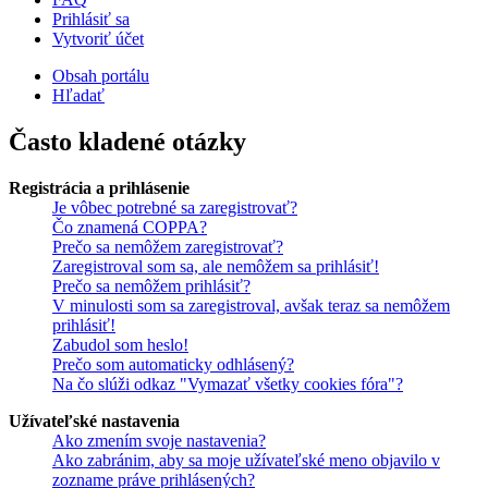
Prihlásiť sa
Vytvoriť účet
Obsah portálu
Hľadať
Často kladené otázky
Registrácia a prihlásenie
Je vôbec potrebné sa zaregistrovať?
Čo znamená COPPA?
Prečo sa nemôžem zaregistrovať?
Zaregistroval som sa, ale nemôžem sa prihlásiť!
Prečo sa nemôžem prihlásiť?
V minulosti som sa zaregistroval, avšak teraz sa nemôžem
prihlásiť!
Zabudol som heslo!
Prečo som automaticky odhlásený?
Na čo slúži odkaz "Vymazať všetky cookies fóra"?
Užívateľské nastavenia
Ako zmením svoje nastavenia?
Ako zabránim, aby sa moje užívateľské meno objavilo v
zozname práve prihlásených?