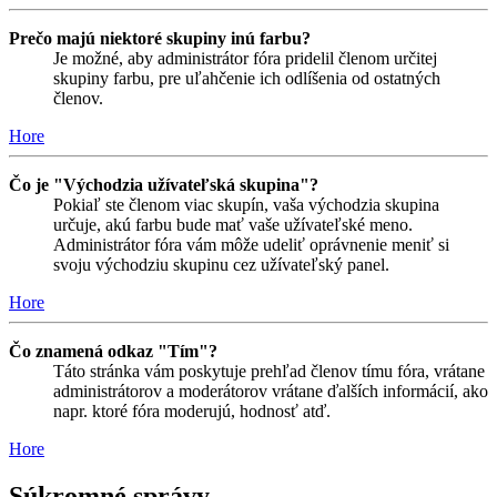
Prečo majú niektoré skupiny inú farbu?
Je možné, aby administrátor fóra pridelil členom určitej
skupiny farbu, pre uľahčenie ich odlíšenia od ostatných
členov.
Hore
Čo je "Východzia užívateľská skupina"?
Pokiaľ ste členom viac skupín, vaša východzia skupina
určuje, akú farbu bude mať vaše užívateľské meno.
Administrátor fóra vám môže udeliť oprávnenie meniť si
svoju východziu skupinu cez užívateľský panel.
Hore
Čo znamená odkaz "Tím"?
Táto stránka vám poskytuje prehľad členov tímu fóra, vrátane
administrátorov a moderátorov vrátane ďalších informácií, ako
napr. ktoré fóra moderujú, hodnosť atď.
Hore
Súkromné správy