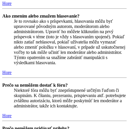
Hore
Ako zmením alebo zmažem hlasovanie?
Je to rovnako ako s príspevkami, hlasovania môžu byť
upravované pôvodným autorom, moderátorom alebo
administrátorom. Upraviť ho môžete kliknutím na prvý
príspevok v téme (toto je vždy s hlasovaním spojené). Pokiaľ
nikto zatiaľ nehlasoval, pokiaľ užívatelia môžu vymazať
alebo zmeniť položku v hlasovaní, v prípade už uskutočnenej
voľby to tak môže učiniť len moderátor alebo administrátor.
Týmto opatrením sa snažíme zabrániť manipulácii s
výsledkami hlasovania.
Hore
Prečo sa nemôžem dostať k fóru?
Niektoré fóra môžu byť zneprístupnené určitým ľuďom či
skupinám. K čítaniu, prezeraniu, prispievaniu atď. potrebujete
zvláštnu autorizáciu, ktorú môže poskytnúť len moderátor a
administrátor, takže ich kontaktujte.
Hore
Prečo nemôžem pridávať prílohy?