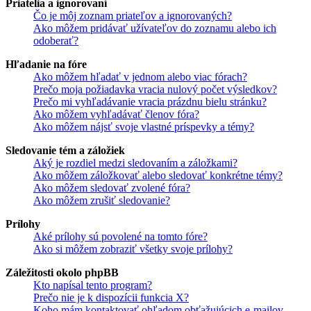
Priatelia a ignorovaní
Čo je môj zoznam priateľov a ignorovaných?
Ako môžem pridávať užívateľov do zoznamu alebo ich
odoberať?
Hľadanie na fóre
Ako môžem hľadať v jednom alebo viac fórach?
Prečo moja požiadavka vracia nulový počet výsledkov?
Prečo mi vyhľadávanie vracia prázdnu bielu stránku?
Ako môžem vyhľadávať členov fóra?
Ako môžem nájsť svoje vlastné príspevky a témy?
Sledovanie tém a záložiek
Aký je rozdiel medzi sledovaním a záložkami?
Ako môžem záložkovať alebo sledovať konkrétne témy?
Ako môžem sledovať zvolené fóra?
Ako môžem zrušiť sledovanie?
Prílohy
Aké prílohy sú povolené na tomto fóre?
Ako si môžem zobraziť všetky svoje prílohy?
Záležitosti okolo phpBB
Kto napísal tento program?
Prečo nie je k dispozícii funkcia X?
Koho mám kontaktovať ohľadom obťažujúcich e-mailov