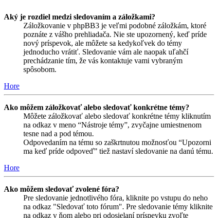
Aký je rozdiel medzi sledovaním a záložkami?
Záložkovanie v phpBB3 je veľmi podobné záložkám, ktoré
poznáte z vášho prehliadača. Nie ste upozornený, keď príde
nový príspevok, ale môžete sa kedykoľvek do témy
jednoducho vrátiť. Sledovanie vám ale naopak uľahčí
prechádzanie tím, že vás kontaktuje vami vybraným
spôsobom.
Hore
Ako môžem záložkovať alebo sledovať konkrétne témy?
Môžete záložkovať alebo sledovať konkrétne témy kliknutím
na odkaz v meno “Nástroje témy”, zvyčajne umiestnenom
tesne nad a pod témou.
Odpovedaním na tému so zaškrtnutou možnosťou “Upozorni
ma keď príde odpoveď” tiež nastaví sledovanie na danú tému.
Hore
Ako môžem sledovať zvolené fóra?
Pre sledovanie jednotlivého fóra, kliknite po vstupu do neho
na odkaz "Sledovať toto fórum". Pre sledovanie témy kliknite
na odkaz v ňom alebo pri odosielaní príspevku zvoľte