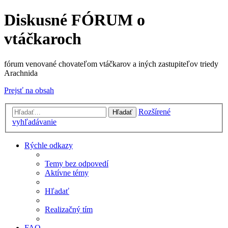
Diskusné FÓRUM o
vtáčkaroch
fórum venované chovateľom vtáčkarov a iných zastupiteľov triedy
Arachnida
Prejsť na obsah
Rozšírené
Hľadať
vyhľadávanie
Rýchle odkazy
Temy bez odpovedí
Aktívne témy
Hľadať
Realizačný tím
FAQ