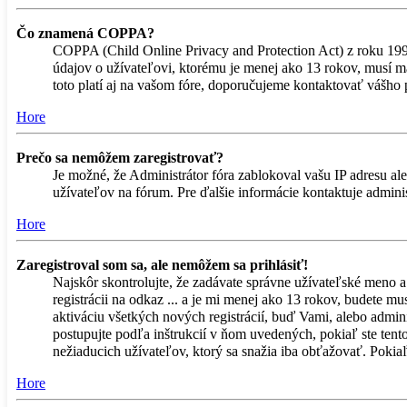
Čo znamená COPPA?
COPPA (Child Online Privacy and Protection Act) z roku 199
údajov o užívateľovi, ktorému je menej ako 13 rokov, musí mať
toto platí aj na vašom fóre, doporučujeme kontaktovať vá
Hore
Prečo sa nemôžem zaregistrovať?
Je možné, že Administrátor fóra zablokoval vašu IP adresu ale
užívateľov na fórum. Pre ďalšie informácie kontaktuje adminis
Hore
Zaregistroval som sa, ale nemôžem sa prihlásiť!
Najskôr skontrolujte, že zadávate správne užívateľské meno a
registrácii na odkaz ... a je mi menej ako 13 rokov, budete m
aktiváciu všetkých nových registrácií, buď Vami, alebo admini
postupujte podľa inštrukcií v ňom uvedených, pokiaľ ste tento
nežiaducich užívateľov, ktorý sa snažia iba obťažovať. Pokiaľ si
Hore