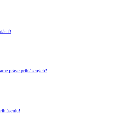
lásiť!
name práve prihlásených?
ihláseniu!