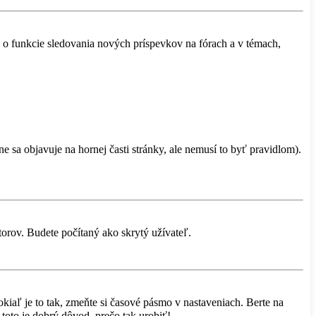
ú o funkcie sledovania nových príspevkov na fórach a v témach,
e sa objavuje na hornej časti stránky, ale nemusí to byť pravidlom).
torov. Budete počítaný ako skrytý užívateľ.
iaľ je to tak, zmeňte si časové pásmo v nastaveniach. Berte na
toto je dobrý dôvod, prečo tak urobiť!