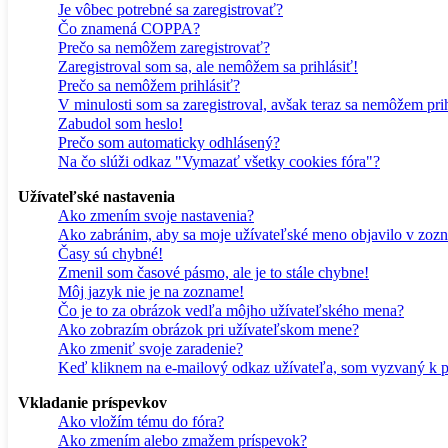
Je vôbec potrebné sa zaregistrovať?
Čo znamená COPPA?
Prečo sa nemôžem zaregistrovať?
Zaregistroval som sa, ale nemôžem sa prihlásiť!
Prečo sa nemôžem prihlásiť?
V minulosti som sa zaregistroval, avšak teraz sa nemôžem prih
Zabudol som heslo!
Prečo som automaticky odhlásený?
Na čo slúži odkaz "Vymazať všetky cookies fóra"?
Užívateľské nastavenia
Ako zmením svoje nastavenia?
Ako zabránim, aby sa moje užívateľské meno objavilo v zoz
Časy sú chybné!
Zmenil som časové pásmo, ale je to stále chybne!
Môj jazyk nie je na zozname!
Čo je to za obrázok vedľa môjho užívateľského mena?
Ako zobrazím obrázok pri užívateľskom mene?
Ako zmeniť svoje zaradenie?
Keď kliknem na e-mailový odkaz užívateľa, som vyzvaný k pr
Vkladanie príspevkov
Ako vložím tému do fóra?
Ako zmením alebo zmažem príspevok?