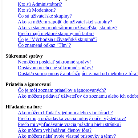
Kto sú Administrátori?
Kto sú Moderátori?
Čo sú užívateľské skupiny?
Ako sa môžem zapojiť do užívateľskej skupiny?
Ako sa stanem moderátorom užívateľskej skupiny?
Prečo majú niektoré skupiny inú farbu?
Čo je "Východzia užívateľská skupina"?
Čo znamená odkaz "Tím"?
Súkromné správy
Nemôžem posielať súkromné správy!
Dostávam nechcené súkromné správy!
Dostal/a som spamový a obťažujúci e-mail od niekoho z fóra!
Priatelia a ignorovaní
Čo je môj zoznam priateľov a ignorovaných?
Ako môžem pridávať užívateľov do zoznamu alebo ich odob
Hľadanie na fóre
Ako môžem hľadať v jednom alebo viac fórach?
Prečo moja požiadavka vracia nulový počet výsledkov?
Prečo mi vyhľadávanie vracia prázdnu bielu stránku?
Ako môžem vyhľadávať členov fóra?
Ako môžem nájsť svoje vlastné príspevky a témy?