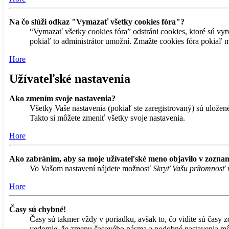
Na čo slúži odkaz "Vymazať všetky cookies fóra"?
“Vymazať všetky cookies fóra” odstráni cookies, ktoré sú vyt
pokiaľ to administrátor umožní. Zmažte cookies fóra pokiaľ 
Hore
Užívateľské nastavenia
Ako zmením svoje nastavenia?
Všetky Vaše nastavenia (pokiaľ ste zaregistrovaný) sú uložené
Takto si môžete zmeniť všetky svoje nastavenia.
Hore
Ako zabránim, aby sa moje užívateľské meno objavilo v zozna
Vo Vašom nastavení nájdete možnosť
Skryť Vašu prítomnosť 
Hore
Časy sú chybné!
Časy sú takmer vždy v poriadku, avšak to, čo vidíte sú časy 
vedomie, že zmenu časového pásma a podobné nastavenia môžu m