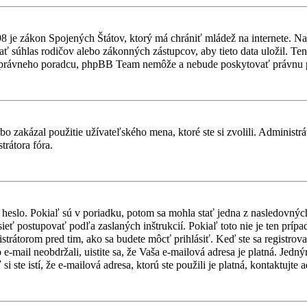
8 je zákon Spojených Štátov, ktorý má chrániť mládež na internete. N
 súhlas rodičov alebo zákonných zástupcov, aby tieto data uložil. Tento
šho právneho poradcu, phpBB Team nemôže a nebude poskytovať právnu
bo zakázal použitie užívateľského mena, ktoré ste si zvolili. Administrá
trátora fóra.
 heslo. Pokiaľ sú v poriadku, potom sa mohla stať jedna z nasledovnýc
usieť postupovať podľa zaslaných inštrukcií. Pokiaľ toto nie je ten prí
strátorom pred tim, ako sa budete môcť prihlásiť. Keď ste sa registrov
 e-mail neobdržali, uistite sa, že Vaša e-mailová adresa je platná. Jed
 ste istí, že e-mailová adresa, ktorú ste použili je platná, kontaktujte a