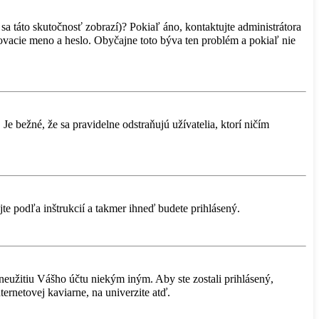
sa táto skutočnosť zobrazí)? Pokiaľ áno, kontaktujte administrátora
lasovacie meno a heslo. Obyčajne toto býva ten problém a pokiaľ nie
Je bežné, že sa pravidelne odstraňujú užívatelia, ktorí ničím
jte podľa inštrukcií a takmer ihneď budete prihlásený.
zneužitiu Vášho účtu niekým iným. Aby ste zostali prihlásený,
ternetovej kaviarne, na univerzite atď.