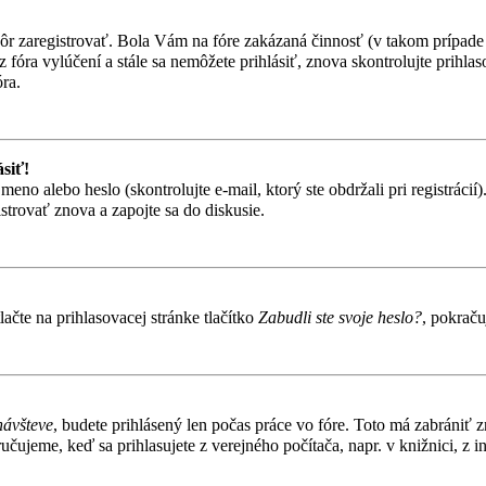
skôr zaregistrovať. Bola Vám na fóre zakázaná činnosť (v takom prípade 
te z fóra vylúčení a stále sa nemôžete prihlásiť, znova skontrolujte prih
ra.
siť!
o alebo heslo (skontrolujte e-mail, ktorý ste obdržali pri registrácií). 
strovať znova a zapojte sa do diskusie.
čte na prihlasovacej stránke tlačítko
Zabudli ste svoje heslo?
, pokraču
návšteve
, budete prihlásený len počas práce vo fóre. Toto má zabrániť 
učujeme, keď sa prihlasujete z verejného počítača, napr. v knižnici, z in