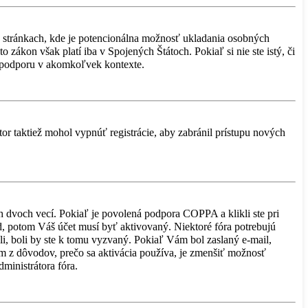
a stránkach, kde je potencionálna možnosť ukladania osobných
 zákon však platí iba v Spojených Štátoch. Pokiaľ si nie ste istý, či
 podporu v akomkoľvek kontexte.
tor taktiež mohol vypnúť registrácie, aby zabránil prístupu nových
h dvoch vecí. Pokiaľ je povolená podpora COPPA a klikli ste pri
pad, potom Váš účet musí byť aktivovaný. Niektoré fóra potrebujú
ali, boli by ste k tomu vyzvaný. Pokiaľ Vám bol zaslaný e-mail,
ným z dôvodov, prečo sa aktivácia používa, je zmenšiť možnosť
dministrátora fóra.