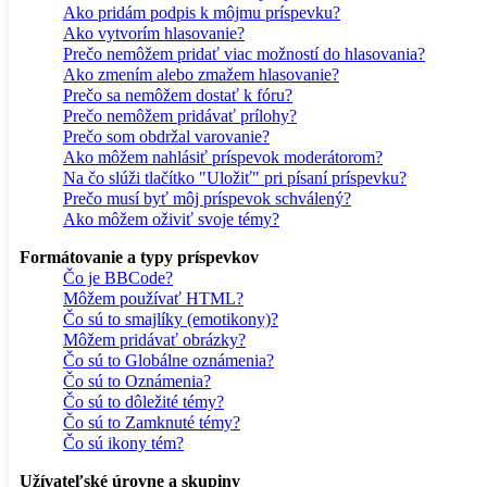
Ako pridám podpis k môjmu príspevku?
Ako vytvorím hlasovanie?
Prečo nemôžem pridať viac možností do hlasovania?
Ako zmením alebo zmažem hlasovanie?
Prečo sa nemôžem dostať k fóru?
Prečo nemôžem pridávať prílohy?
Prečo som obdržal varovanie?
Ako môžem nahlásiť príspevok moderátorom?
Na čo slúži tlačítko "Uložiť" pri písaní príspevku?
Prečo musí byť môj príspevok schválený?
Ako môžem oživiť svoje témy?
Formátovanie a typy príspevkov
Čo je BBCode?
Môžem používať HTML?
Čo sú to smajlíky (emotikony)?
Môžem pridávať obrázky?
Čo sú to Globálne oznámenia?
Čo sú to Oznámenia?
Čo sú to dôležité témy?
Čo sú to Zamknuté témy?
Čo sú ikony tém?
Užívateľské úrovne a skupiny