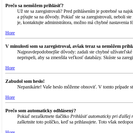
Prečo sa nemôžem prihlásiť?
Už ste sa zaregistrovali? Pred prihlásením je potrebné sa naj
a pýtajte sa na dôvody. Pokiaľ ste sa zaregistrovali, neboli s
je, kontaktujte administrátora, možno má chybné nastavenia fó
Hore
V minulosti som sa zaregistroval, avšak teraz sa nemôžem prihlá
Najpravdepodobnejšie dôvody: zadali ste chybné užívateľské men
neprispeli, aby sa zmenšila veľkosť databázy. Skúste sa zaregi
Hore
Zabudol som heslo!
Nepanikárte! Vaše heslo môžeme obnoviť. V tomto prípade stla
Hore
Prečo som automaticky odhlásený?
Pokiaľ nezaškrtnete tlačítko
Prihlásiť automaticky pri ďalšej 
zaškrtnite toto políčko, keď sa prihlasujete. Toto však nedopor
Hore