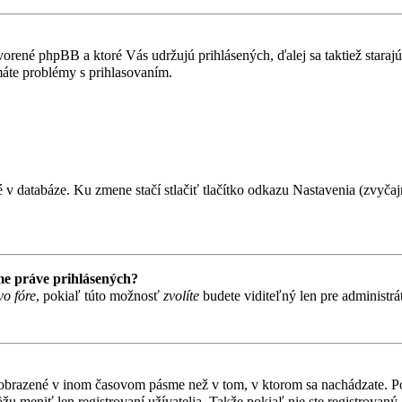
vorené phpBB a ktoré Vás udržujú prihlásených, ďalej sa taktiež staraj
máte problémy s prihlasovaním.
 v databáze. Ku zmene stačí stlačiť tlačítko odkazu Nastavenia (zvyčajn
me práve prihlásených?
vo fóre
, pokiaľ túto možnosť
zvolíte
budete viditeľný len pre administrá
zobrazené v inom časovom pásme než v tom, v ktorom sa nachádzate. Pok
eniť len registrovaní užívatelia. Takže pokiaľ nie ste registrovaný, 