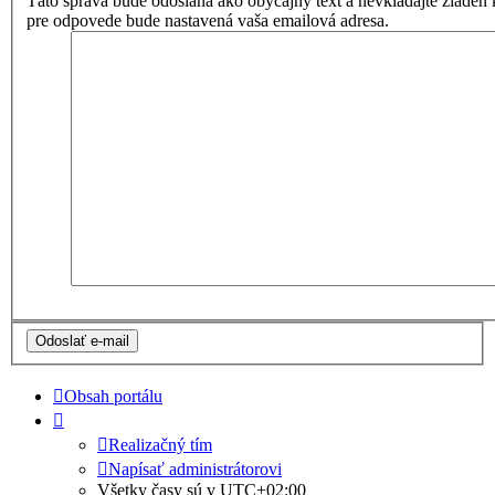
Táto správa bude odoslaná ako obyčajný text a nevkladajte žia
pre odpovede bude nastavená vaša emailová adresa.
Obsah portálu
Realizačný tím
Napísať administrátorovi
Všetky časy sú v
UTC+02:00