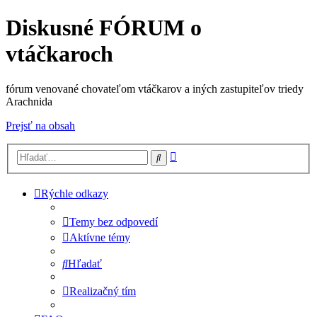
Diskusné FÓRUM o
vtáčkaroch
fórum venované chovateľom vtáčkarov a iných zastupiteľov triedy
Arachnida
Prejsť na obsah
Rozšírené
Hľadať
vyhľadávanie
Rýchle odkazy
Temy bez odpovedí
Aktívne témy
Hľadať
Realizačný tím