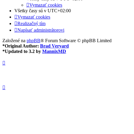
Vymazať cookies
Všetky časy sú v
UTC+02:00
Vymazať cookies
Realizačný tím
Napísať administrátorovi
Založené na
phpBB
® Forum Software © phpBB Limited
*
Original Author:
Brad Veryard
*
Updated to 3.2 by
MannixMD