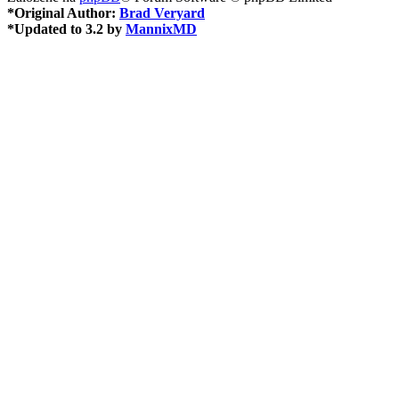
*
Original Author:
Brad Veryard
*
Updated to 3.2 by
MannixMD