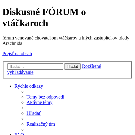
Diskusné FÓRUM o
vtáčkaroch
fórum venované chovateľom vtáčkarov a iných zastupiteľov triedy
Arachnida
Prejsť na obsah
Rozšírené
Hľadať
vyhľadávanie
Rýchle odkazy
Temy bez odpovedí
Aktívne témy
Hľadať
Realizačný tím
FAQ