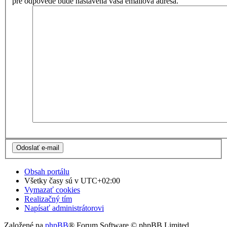
pre odpovede bude nastavená vaša emailová adresa.
Obsah portálu
Všetky časy sú v
UTC+02:00
Vymazať cookies
Realizačný tím
Napísať administrátorovi
Založené na
phpBB
® Forum Software © phpBB Limited