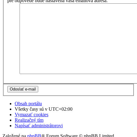
pre odpovede bude nastavená vaša emailová adresa.
Obsah portálu
Všetky časy sú v
UTC+02:00
Vymazať cookies
Realizačný tím
Napísať administrátorovi
Založené na
phpBB
® Forum Software © phpBB Limited