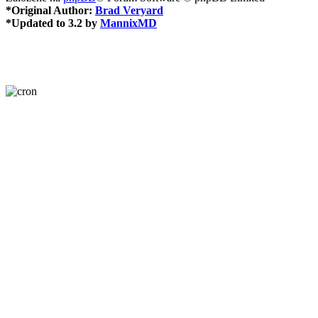
*
Original Author:
Brad Veryard
*
Updated to 3.2 by
MannixMD