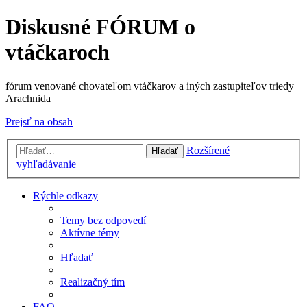
Diskusné FÓRUM o
vtáčkaroch
fórum venované chovateľom vtáčkarov a iných zastupiteľov triedy
Arachnida
Prejsť na obsah
Rozšírené
Hľadať
vyhľadávanie
Rýchle odkazy
Temy bez odpovedí
Aktívne témy
Hľadať
Realizačný tím
FAQ