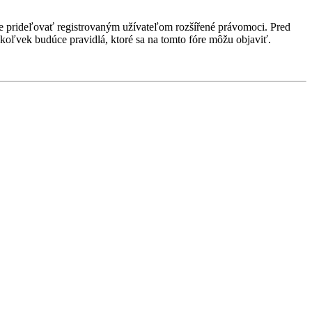
ôže prideľovať registrovaným užívateľom rozšířené právomoci. Pred
 akékoľvek budúce pravidlá, ktoré sa na tomto fóre môžu objaviť.