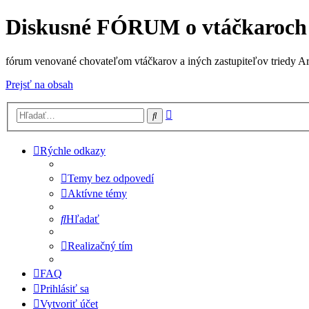
Diskusné FÓRUM o vtáčkaroch
fórum venované chovateľom vtáčkarov a iných zastupiteľov triedy A
Prejsť na obsah
Rozšírené
Hľadať
vyhľadávanie
Rýchle odkazy
Temy bez odpovedí
Aktívne témy
Hľadať
Realizačný tím
FAQ
Prihlásiť sa
Vytvoriť účet