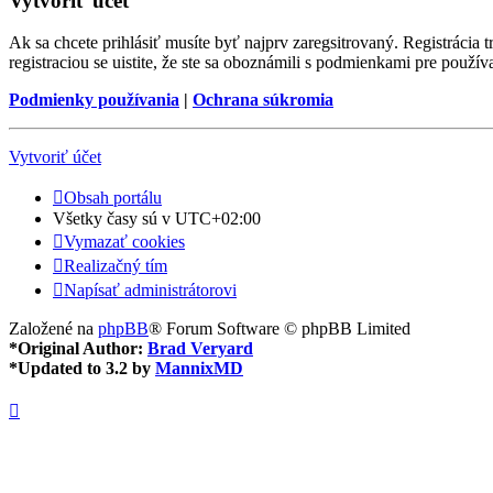
Vytvoriť účet
Ak sa chcete prihlásiť musíte byť najprv zaregsitrovaný. Registrácia
registraciou se uistite, že ste sa oboznámili s podmienkami pre používa
Podmienky používania
|
Ochrana súkromia
Vytvoriť účet
Obsah portálu
Všetky časy sú v
UTC+02:00
Vymazať cookies
Realizačný tím
Napísať administrátorovi
Založené na
phpBB
® Forum Software © phpBB Limited
*
Original Author:
Brad Veryard
*
Updated to 3.2 by
MannixMD