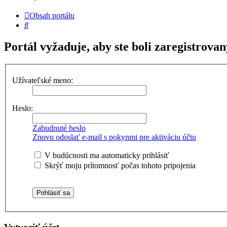
Obsah portálu
Hľadať
Portál vyžaduje, aby ste boli zaregistrovan
Užívateľské meno:
Heslo:
Zabudnuté heslo
Znovu odoslať e-mail s pokynmi pre aktiváciu účtu
V budúcnosti ma automaticky prihlásiť
Skrýť moju prítomnosť počas tohoto pripojenia