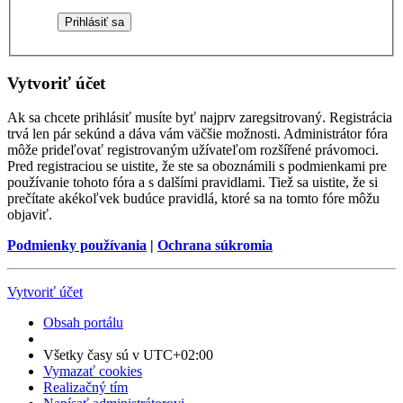
Vytvoriť účet
Ak sa chcete prihlásiť musíte byť najprv zaregsitrovaný. Registrácia
trvá len pár sekúnd a dáva vám väčšie možnosti. Administrátor fóra
môže prideľovať registrovaným užívateľom rozšířené právomoci.
Pred registraciou se uistite, že ste sa oboznámili s podmienkami pre
používanie tohoto fóra a s dalšími pravidlami. Tiež sa uistite, že si
prečítate akékoľvek budúce pravidlá, ktoré sa na tomto fóre môžu
objaviť.
Podmienky používania
|
Ochrana súkromia
Vytvoriť účet
Obsah portálu
Všetky časy sú v
UTC+02:00
Vymazať cookies
Realizačný tím