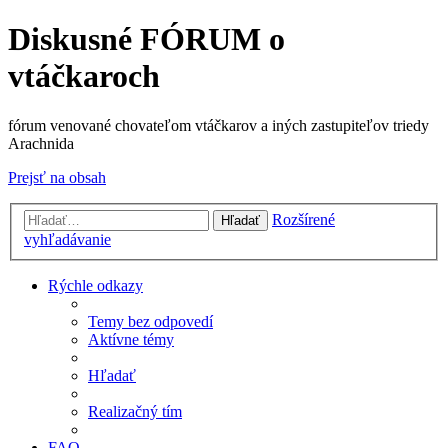
Diskusné FÓRUM o
vtáčkaroch
fórum venované chovateľom vtáčkarov a iných zastupiteľov triedy
Arachnida
Prejsť na obsah
Rozšírené
Hľadať
vyhľadávanie
Rýchle odkazy
Temy bez odpovedí
Aktívne témy
Hľadať
Realizačný tím
FAQ