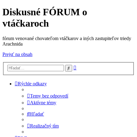
Diskusné FÓRUM o
vtáčkaroch
fórum venované chovateľom vtáčkarov a iných zastupiteľov triedy
Arachnida
Prejsť na obsah
Rozšírené
Hľadať
vyhľadávanie
Rýchle odkazy
Temy bez odpovedí
Aktívne témy
Hľadať
Realizačný tím