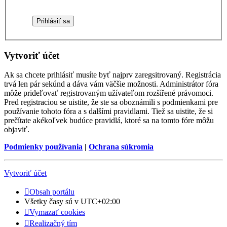
Vytvoriť účet
Ak sa chcete prihlásiť musíte byť najprv zaregsitrovaný. Registrácia
trvá len pár sekúnd a dáva vám väčšie možnosti. Administrátor fóra
môže prideľovať registrovaným užívateľom rozšířené právomoci.
Pred registraciou se uistite, že ste sa oboznámili s podmienkami pre
používanie tohoto fóra a s dalšími pravidlami. Tiež sa uistite, že si
prečítate akékoľvek budúce pravidlá, ktoré sa na tomto fóre môžu
objaviť.
Podmienky používania
|
Ochrana súkromia
Vytvoriť účet
Obsah portálu
Všetky časy sú v
UTC+02:00
Vymazať cookies
Realizačný tím