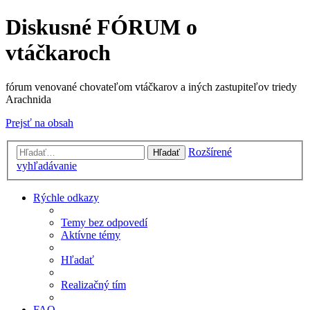
Diskusné FÓRUM o
vtáčkaroch
fórum venované chovateľom vtáčkarov a iných zastupiteľov triedy
Arachnida
Prejsť na obsah
Rozšírené
Hľadať
vyhľadávanie
Rýchle odkazy
Temy bez odpovedí
Aktívne témy
Hľadať
Realizačný tím
FAQ