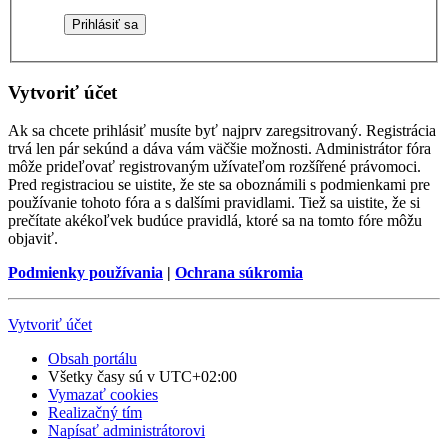
Vytvoriť účet
Ak sa chcete prihlásiť musíte byť najprv zaregsitrovaný. Registrácia
trvá len pár sekúnd a dáva vám väčšie možnosti. Administrátor fóra
môže prideľovať registrovaným užívateľom rozšířené právomoci.
Pred registraciou se uistite, že ste sa oboznámili s podmienkami pre
používanie tohoto fóra a s dalšími pravidlami. Tiež sa uistite, že si
prečítate akékoľvek budúce pravidlá, ktoré sa na tomto fóre môžu
objaviť.
Podmienky používania
|
Ochrana súkromia
Vytvoriť účet
Obsah portálu
Všetky časy sú v
UTC+02:00
Vymazať cookies
Realizačný tím
Napísať administrátorovi