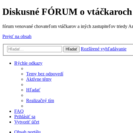
Diskusné FÓRUM o vtáčkaroch
fórum venované chovateľom vtáčkarov a iných zastupiteľov triedy A
Prejsť na obsah
Rozšírené vyhľadávanie
Hľadať
Rýchle odkazy
Temy bez odpovedí
Aktívne témy
Hľadať
Realizačný tím
FAQ
Prihlásiť sa
Vytvoriť účet
Obsah portálu