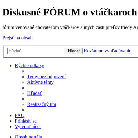
Diskusné FÓRUM o vtáčkaroch
fórum venované chovateľom vtáčkarov a iných zastupiteľov triedy A
Prejsť na obsah
Rozšírené vyhľadávanie
Hľadať
Rýchle odkazy
Temy bez odpovedí
Aktívne témy
Hľadať
Realizačný tím
FAQ
Prihlásiť sa
Vytvoriť účet
Obsah portálu