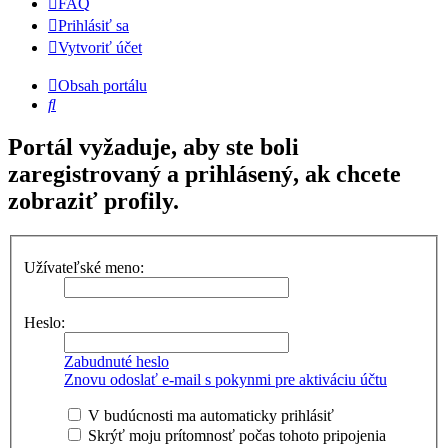
FAQ
Prihlásiť sa
Vytvoriť účet
Obsah portálu
Hľadať
Portál vyžaduje, aby ste boli
zaregistrovaný a prihlásený, ak chcete
zobraziť profily.
Užívateľské meno:
Heslo:
Zabudnuté heslo
Znovu odoslať e-mail s pokynmi pre aktiváciu účtu
V budúcnosti ma automaticky prihlásiť
Skrýť moju prítomnosť počas tohoto pripojenia