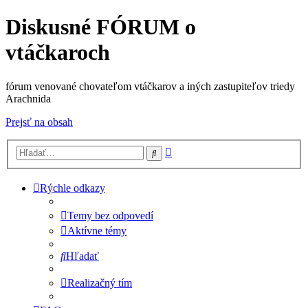
Diskusné FÓRUM o
vtáčkaroch
fórum venované chovateľom vtáčkarov a iných zastupiteľov triedy
Arachnida
Prejsť na obsah
Rozšírené
Hľadať
vyhľadávanie
Rýchle odkazy
Temy bez odpovedí
Aktívne témy
Hľadať
Realizačný tím