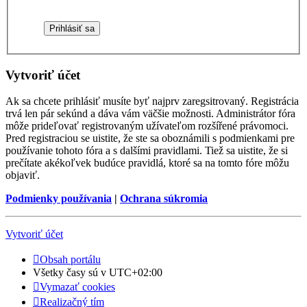
Vytvoriť účet
Ak sa chcete prihlásiť musíte byť najprv zaregsitrovaný. Registrácia
trvá len pár sekúnd a dáva vám väčšie možnosti. Administrátor fóra
môže prideľovať registrovaným užívateľom rozšířené právomoci.
Pred registraciou se uistite, že ste sa oboznámili s podmienkami pre
používanie tohoto fóra a s dalšími pravidlami. Tiež sa uistite, že si
prečítate akékoľvek budúce pravidlá, ktoré sa na tomto fóre môžu
objaviť.
Podmienky používania
|
Ochrana súkromia
Vytvoriť účet
Obsah portálu
Všetky časy sú v
UTC+02:00
Vymazať cookies
Realizačný tím