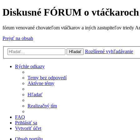
Diskusné FÓRUM o vtáčkaroch
fórum venované chovateľom vtáčkarov a iných zastupiteľov triedy A
Prejsť na obsah
Rozšírené vyhľadávanie
Hľadať
Rýchle odkazy
Temy bez odpovedí
Aktívne témy
Hľadať
Realizačný tím
FAQ
Prihlásiť sa
Vytvoriť účet
Obsah portálu