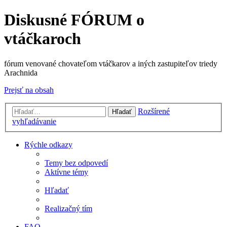
Diskusné FÓRUM o
vtáčkaroch
fórum venované chovateľom vtáčkarov a iných zastupiteľov triedy
Arachnida
Prejsť na obsah
Rozšírené
Hľadať
vyhľadávanie
Rýchle odkazy
Temy bez odpovedí
Aktívne témy
Hľadať
Realizačný tím
FAQ