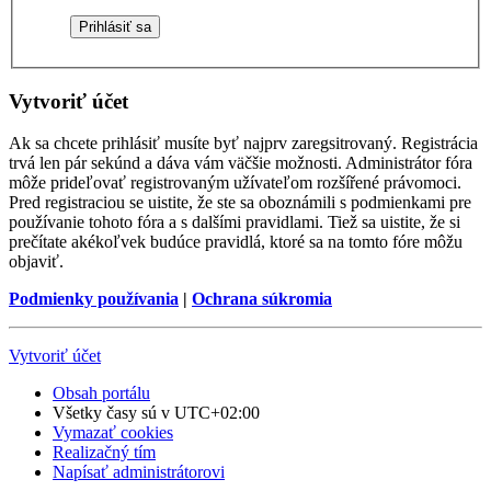
Vytvoriť účet
Ak sa chcete prihlásiť musíte byť najprv zaregsitrovaný. Registrácia
trvá len pár sekúnd a dáva vám väčšie možnosti. Administrátor fóra
môže prideľovať registrovaným užívateľom rozšířené právomoci.
Pred registraciou se uistite, že ste sa oboznámili s podmienkami pre
používanie tohoto fóra a s dalšími pravidlami. Tiež sa uistite, že si
prečítate akékoľvek budúce pravidlá, ktoré sa na tomto fóre môžu
objaviť.
Podmienky používania
|
Ochrana súkromia
Vytvoriť účet
Obsah portálu
Všetky časy sú v
UTC+02:00
Vymazať cookies
Realizačný tím
Napísať administrátorovi