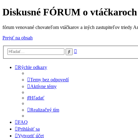
Diskusné FÓRUM o vtáčkaroch
fórum venované chovateľom vtáčkarov a iných zastupiteľov triedy A
Prejsť na obsah
Rozšírené
Hľadať
vyhľadávanie
Rýchle odkazy
Temy bez odpovedí
Aktívne témy
Hľadať
Realizačný tím
FAQ
Prihlásiť sa
Vytvoriť účet