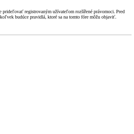
ôže prideľovať registrovaným užívateľom rozšířené právomoci. Pred
 akékoľvek budúce pravidlá, ktoré sa na tomto fóre môžu objaviť.