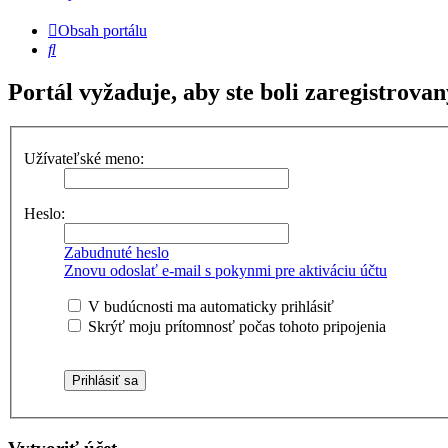
Obsah portálu
Hľadať
Portál vyžaduje, aby ste boli zaregistrovan
Užívateľské meno:
Heslo:
Zabudnuté heslo
Znovu odoslať e-mail s pokynmi pre aktiváciu účtu
V budúcnosti ma automaticky prihlásiť
Skrýť moju prítomnosť počas tohoto pripojenia