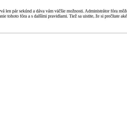
 trvá len pár sekúnd a dáva vám väčšie možnosti. Administrátor fóra m
nie tohoto fóra a s dalšími pravidlami. Tiež sa uistite, že si prečítate