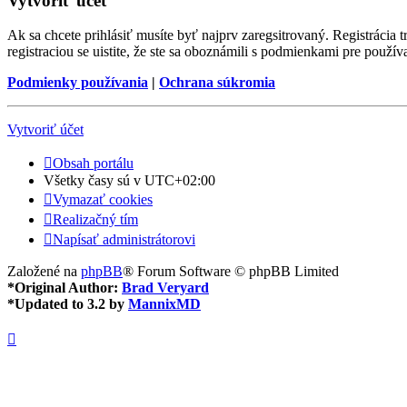
Vytvoriť účet
Ak sa chcete prihlásiť musíte byť najprv zaregsitrovaný. Registrácia
registraciou se uistite, že ste sa oboznámili s podmienkami pre používa
Podmienky používania
|
Ochrana súkromia
Vytvoriť účet
Obsah portálu
Všetky časy sú v
UTC+02:00
Vymazať cookies
Realizačný tím
Napísať administrátorovi
Založené na
phpBB
® Forum Software © phpBB Limited
*
Original Author:
Brad Veryard
*
Updated to 3.2 by
MannixMD