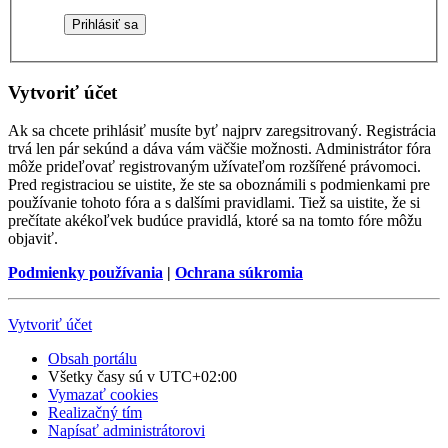
Vytvoriť účet
Ak sa chcete prihlásiť musíte byť najprv zaregsitrovaný. Registrácia
trvá len pár sekúnd a dáva vám väčšie možnosti. Administrátor fóra
môže prideľovať registrovaným užívateľom rozšířené právomoci.
Pred registraciou se uistite, že ste sa oboznámili s podmienkami pre
používanie tohoto fóra a s dalšími pravidlami. Tiež sa uistite, že si
prečítate akékoľvek budúce pravidlá, ktoré sa na tomto fóre môžu
objaviť.
Podmienky používania
|
Ochrana súkromia
Vytvoriť účet
Obsah portálu
Všetky časy sú v
UTC+02:00
Vymazať cookies
Realizačný tím
Napísať administrátorovi