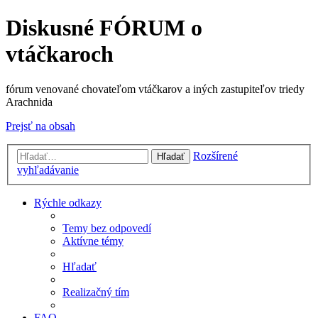
Diskusné FÓRUM o
vtáčkaroch
fórum venované chovateľom vtáčkarov a iných zastupiteľov triedy
Arachnida
Prejsť na obsah
Rozšírené
Hľadať
vyhľadávanie
Rýchle odkazy
Temy bez odpovedí
Aktívne témy
Hľadať
Realizačný tím
FAQ