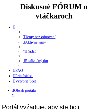
Diskusné FÓRUM o
vtáčkaroch
Temy bez odpovedí
Aktívne témy
Hľadať
Realizačný tím
FAQ
Prihlásiť sa
Vytvoriť účet
Obsah portálu
Hľadať
Portál vyžaduje, aby ste boli