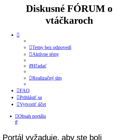
Diskusné FÓRUM o
vtáčkaroch
Temy bez odpovedí
Aktívne témy
Hľadať
Realizačný tím
FAQ
Prihlásiť sa
Vytvoriť účet
Obsah portálu
Hľadať
Portál vyžaduje, aby ste boli