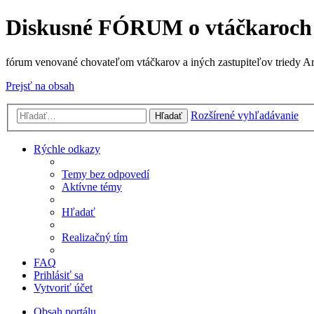
Diskusné FÓRUM o vtáčkaroch
fórum venované chovateľom vtáčkarov a iných zastupiteľov triedy A
Prejsť na obsah
Rozšírené vyhľadávanie
Hľadať
Rýchle odkazy
Temy bez odpovedí
Aktívne témy
Hľadať
Realizačný tím
FAQ
Prihlásiť sa
Vytvoriť účet
Obsah portálu