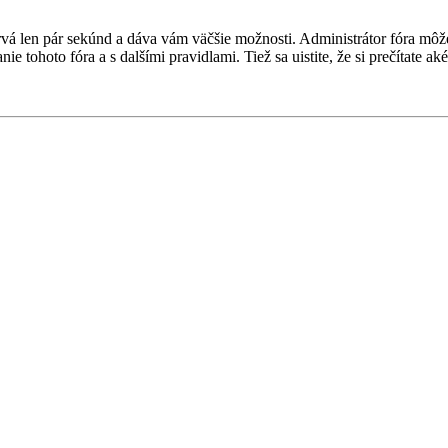
 trvá len pár sekúnd a dáva vám väčšie možnosti. Administrátor fóra m
nie tohoto fóra a s dalšími pravidlami. Tiež sa uistite, že si prečítate