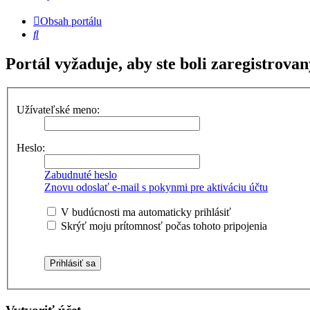
Obsah portálu
Hľadať
Portál vyžaduje, aby ste boli zaregistrovan
Užívateľské meno:
Heslo:
Zabudnuté heslo
Znovu odoslať e-mail s pokynmi pre aktiváciu účtu
V budúcnosti ma automaticky prihlásiť
Skrýť moju prítomnosť počas tohoto pripojenia