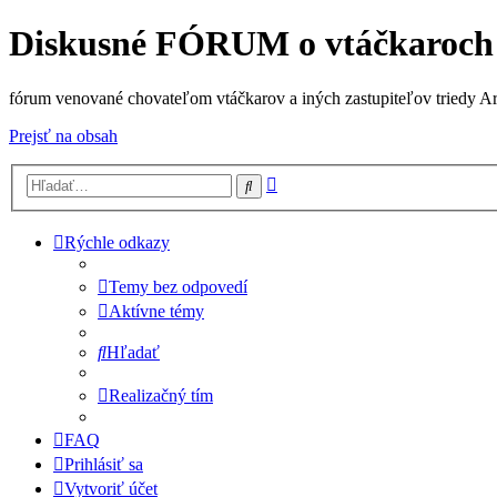
Diskusné FÓRUM o vtáčkaroch
fórum venované chovateľom vtáčkarov a iných zastupiteľov triedy A
Prejsť na obsah
Rozšírené
Hľadať
vyhľadávanie
Rýchle odkazy
Temy bez odpovedí
Aktívne témy
Hľadať
Realizačný tím
FAQ
Prihlásiť sa
Vytvoriť účet