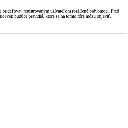
ôže prideľovať registrovaným užívateľom rozšířené právomoci. Pred
 akékoľvek budúce pravidlá, ktoré sa na tomto fóre môžu objaviť.