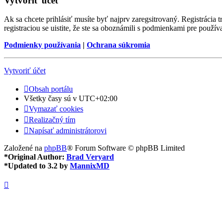
Vytvoriť účet
Ak sa chcete prihlásiť musíte byť najprv zaregsitrovaný. Registrácia
registraciou se uistite, že ste sa oboznámili s podmienkami pre používa
Podmienky používania
|
Ochrana súkromia
Vytvoriť účet
Obsah portálu
Všetky časy sú v
UTC+02:00
Vymazať cookies
Realizačný tím
Napísať administrátorovi
Založené na
phpBB
® Forum Software © phpBB Limited
*
Original Author:
Brad Veryard
*
Updated to 3.2 by
MannixMD