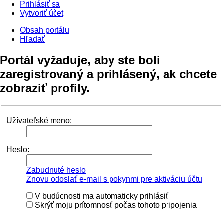
Prihlásiť sa
Vytvoriť účet
Obsah portálu
Hľadať
Portál vyžaduje, aby ste boli
zaregistrovaný a prihlásený, ak chcete
zobraziť profily.
Užívateľské meno:
Heslo:
Zabudnuté heslo
Znovu odoslať e-mail s pokynmi pre aktiváciu účtu
V budúcnosti ma automaticky prihlásiť
Skrýť moju prítomnosť počas tohoto pripojenia