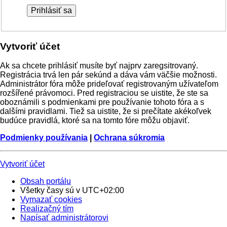
Vytvoriť účet
Ak sa chcete prihlásiť musíte byť najprv zaregsitrovaný.
Registrácia trvá len pár sekúnd a dáva vám väčšie možnosti.
Administrátor fóra môže prideľovať registrovaným užívateľom
rozšířené právomoci. Pred registraciou se uistite, že ste sa
oboznámili s podmienkami pre používanie tohoto fóra a s
dalšími pravidlami. Tiež sa uistite, že si prečítate akékoľvek
budúce pravidlá, ktoré sa na tomto fóre môžu objaviť.
Podmienky používania
|
Ochrana súkromia
Vytvoriť účet
Obsah portálu
Všetky časy sú v
UTC+02:00
Vymazať cookies
Realizačný tím
Napísať administrátorovi