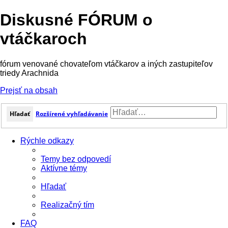
Diskusné FÓRUM o
vtáčkaroch
fórum venované chovateľom vtáčkarov a iných zastupiteľov
triedy Arachnida
Prejsť na obsah
Hľadať
Rozšírené vyhľadávanie
Rýchle odkazy
Temy bez odpovedí
Aktívne témy
Hľadať
Realizačný tím
FAQ