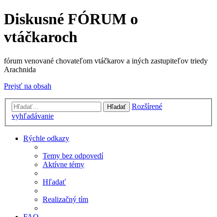
Diskusné FÓRUM o
vtáčkaroch
fórum venované chovateľom vtáčkarov a iných zastupiteľov triedy
Arachnida
Prejsť na obsah
Rozšírené
Hľadať
vyhľadávanie
Rýchle odkazy
Temy bez odpovedí
Aktívne témy
Hľadať
Realizačný tím
FAQ