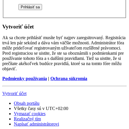
Vytvoriť účet
Ak sa chcete prihlásiť musíte byť najprv zaregsitrovaný. Registrácia
trvá len pár sekúnd a dáva vám väčšie možnosti. Administrátor fóra
môže prideľovať registrovaným užívateľom rozšířené právomoci.
Pred registraciou se uistite, že ste sa oboznámili s podmienkami pre
používanie tohoto fóra a s dalšími pravidlami. Tiež sa uistite, že si
prečítate akékoľvek budúce pravidlá, ktoré sa na tomto fóre môžu
objaviť.
Podmienky používania
|
Ochrana súkromia
Vytvoriť účet
Obsah portálu
Všetky časy sú v
UTC+02:00
Vymazať cookies
Realizačný tím
Napísať administrátorovi