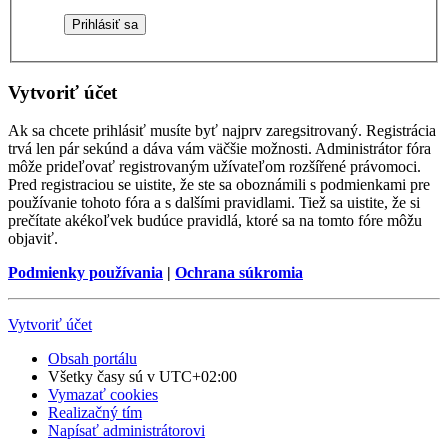
Vytvoriť účet
Ak sa chcete prihlásiť musíte byť najprv zaregsitrovaný. Registrácia
trvá len pár sekúnd a dáva vám väčšie možnosti. Administrátor fóra
môže prideľovať registrovaným užívateľom rozšířené právomoci.
Pred registraciou se uistite, že ste sa oboznámili s podmienkami pre
používanie tohoto fóra a s dalšími pravidlami. Tiež sa uistite, že si
prečítate akékoľvek budúce pravidlá, ktoré sa na tomto fóre môžu
objaviť.
Podmienky používania
|
Ochrana súkromia
Vytvoriť účet
Obsah portálu
Všetky časy sú v
UTC+02:00
Vymazať cookies
Realizačný tím
Napísať administrátorovi