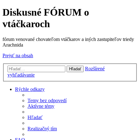
Diskusné FÓRUM o
vtáčkaroch
fórum venované chovateľom vtáčkarov a iných zastupiteľov triedy
Arachnida
Prejsť na obsah
Rozšírené
Hľadať
vyhľadávanie
Rýchle odkazy
Temy bez odpovedí
Aktívne témy
Hľadať
Realizačný tím
FAQ