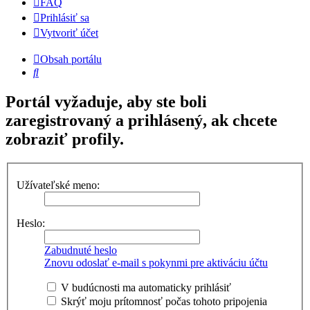
FAQ
Prihlásiť sa
Vytvoriť účet
Obsah portálu
Hľadať
Portál vyžaduje, aby ste boli
zaregistrovaný a prihlásený, ak chcete
zobraziť profily.
Užívateľské meno:
Heslo:
Zabudnuté heslo
Znovu odoslať e-mail s pokynmi pre aktiváciu účtu
V budúcnosti ma automaticky prihlásiť
Skrýť moju prítomnosť počas tohoto pripojenia