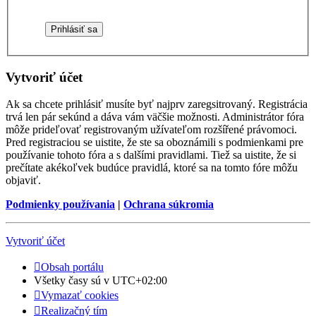
Vytvoriť účet
Ak sa chcete prihlásiť musíte byť najprv zaregsitrovaný. Registrácia
trvá len pár sekúnd a dáva vám väčšie možnosti. Administrátor fóra
môže prideľovať registrovaným užívateľom rozšířené právomoci.
Pred registraciou se uistite, že ste sa oboznámili s podmienkami pre
používanie tohoto fóra a s dalšími pravidlami. Tiež sa uistite, že si
prečítate akékoľvek budúce pravidlá, ktoré sa na tomto fóre môžu
objaviť.
Podmienky používania
|
Ochrana súkromia
Vytvoriť účet
Obsah portálu
Všetky časy sú v
UTC+02:00
Vymazať cookies
Realizačný tím