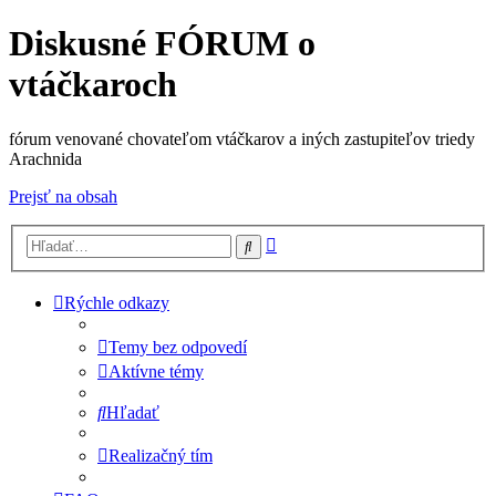
Diskusné FÓRUM o
vtáčkaroch
fórum venované chovateľom vtáčkarov a iných zastupiteľov triedy
Arachnida
Prejsť na obsah
Rozšírené
Hľadať
vyhľadávanie
Rýchle odkazy
Temy bez odpovedí
Aktívne témy
Hľadať
Realizačný tím