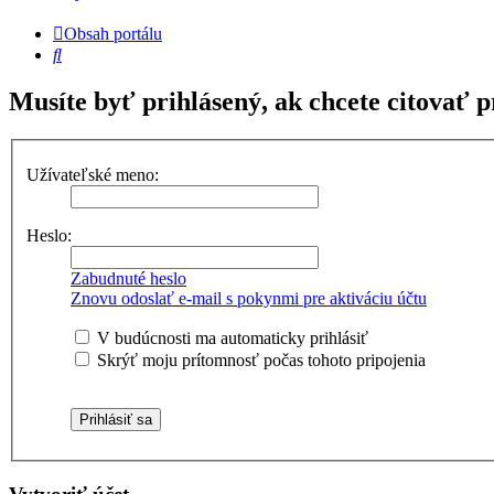
Obsah portálu
Hľadať
Musíte byť prihlásený, ak chcete citovať p
Užívateľské meno:
Heslo:
Zabudnuté heslo
Znovu odoslať e-mail s pokynmi pre aktiváciu účtu
V budúcnosti ma automaticky prihlásiť
Skrýť moju prítomnosť počas tohoto pripojenia