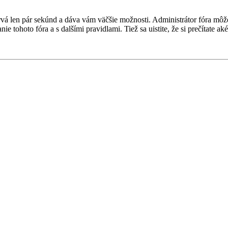
 trvá len pár sekúnd a dáva vám väčšie možnosti. Administrátor fóra m
nie tohoto fóra a s dalšími pravidlami. Tiež sa uistite, že si prečítate