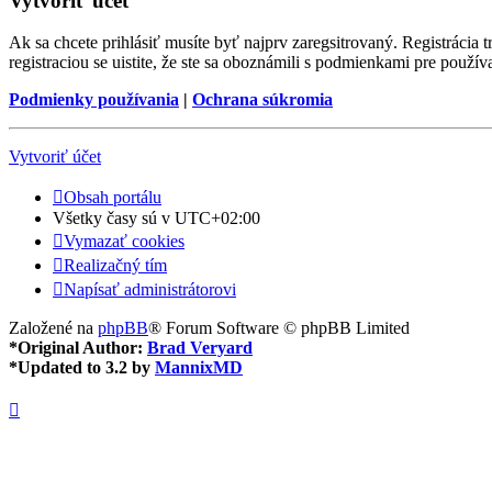
Vytvoriť účet
Ak sa chcete prihlásiť musíte byť najprv zaregsitrovaný. Registrácia
registraciou se uistite, že ste sa oboznámili s podmienkami pre používa
Podmienky používania
|
Ochrana súkromia
Vytvoriť účet
Obsah portálu
Všetky časy sú v
UTC+02:00
Vymazať cookies
Realizačný tím
Napísať administrátorovi
Založené na
phpBB
® Forum Software © phpBB Limited
*
Original Author:
Brad Veryard
*
Updated to 3.2 by
MannixMD