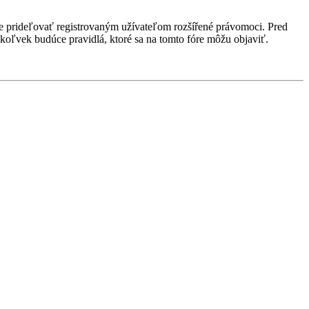
ôže prideľovať registrovaným užívateľom rozšířené právomoci. Pred
 akékoľvek budúce pravidlá, ktoré sa na tomto fóre môžu objaviť.