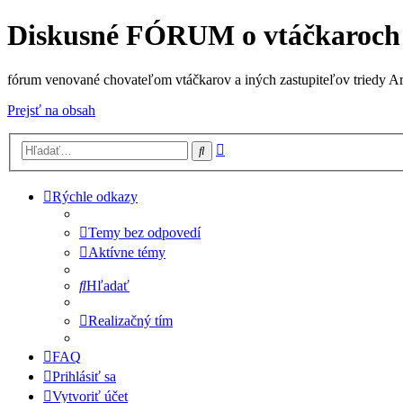
Diskusné FÓRUM o vtáčkaroch
fórum venované chovateľom vtáčkarov a iných zastupiteľov triedy A
Prejsť na obsah
Rozšírené
Hľadať
vyhľadávanie
Rýchle odkazy
Temy bez odpovedí
Aktívne témy
Hľadať
Realizačný tím
FAQ
Prihlásiť sa
Vytvoriť účet