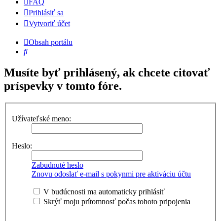
FAQ
Prihlásiť sa
Vytvoriť účet
Obsah portálu
Hľadať
Musíte byť prihlásený, ak chcete citovať
príspevky v tomto fóre.
Užívateľské meno:
Heslo:
Zabudnuté heslo
Znovu odoslať e-mail s pokynmi pre aktiváciu účtu
V budúcnosti ma automaticky prihlásiť
Skrýť moju prítomnosť počas tohoto pripojenia