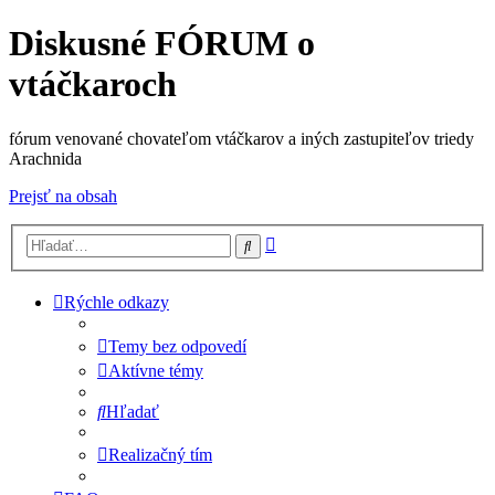
Diskusné FÓRUM o
vtáčkaroch
fórum venované chovateľom vtáčkarov a iných zastupiteľov triedy
Arachnida
Prejsť na obsah
Rozšírené
Hľadať
vyhľadávanie
Rýchle odkazy
Temy bez odpovedí
Aktívne témy
Hľadať
Realizačný tím