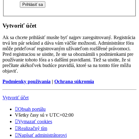
Vytvoriť účet
Ak sa chcete prihlásiť musíte byť najprv zaregsitrovaný. Registrácia
trvá len pár sekúnd a dáva vám väčšie možnosti. Administrátor fóra
môže prideľovať registrovaným užívateľom rozšířené právomoci.
Pred registraciou se uistite, že ste sa oboznámili s podmienkami pre
používanie tohoto fóra a s dalšími pravidlami. Tiež sa uistite, že si
prečítate akékoľvek budúce pravidlá, ktoré sa na tomto fóre môžu
objaviť.
Podmienky používania
|
Ochrana súkromia
Vytvoriť účet
Obsah portálu
Všetky časy sú v
UTC+02:00
Vymazať cookies
Realizačný tím
Napísať administrátorovi