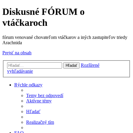
Diskusné FÓRUM o
vtáčkaroch
fórum venované chovateľom vtáčkarov a iných zastupiteľov triedy
Arachnida
Prejsť na obsah
Rozšírené
Hľadať
vyhľadávanie
Rýchle odkazy
Temy bez odpovedí
Aktívne témy
Hľadať
Realizačný tím
FAQ