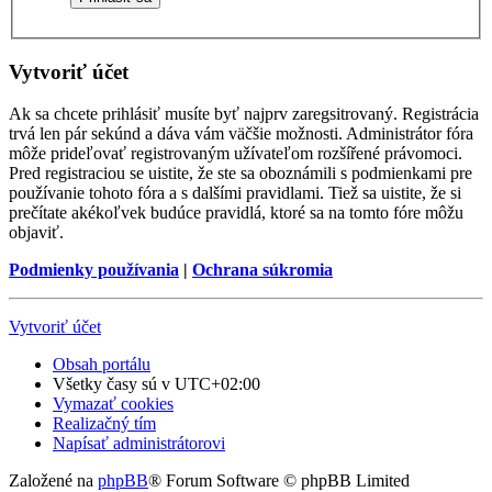
Vytvoriť účet
Ak sa chcete prihlásiť musíte byť najprv zaregsitrovaný. Registrácia
trvá len pár sekúnd a dáva vám väčšie možnosti. Administrátor fóra
môže prideľovať registrovaným užívateľom rozšířené právomoci.
Pred registraciou se uistite, že ste sa oboznámili s podmienkami pre
používanie tohoto fóra a s dalšími pravidlami. Tiež sa uistite, že si
prečítate akékoľvek budúce pravidlá, ktoré sa na tomto fóre môžu
objaviť.
Podmienky používania
|
Ochrana súkromia
Vytvoriť účet
Obsah portálu
Všetky časy sú v
UTC+02:00
Vymazať cookies
Realizačný tím
Napísať administrátorovi
Založené na
phpBB
® Forum Software © phpBB Limited