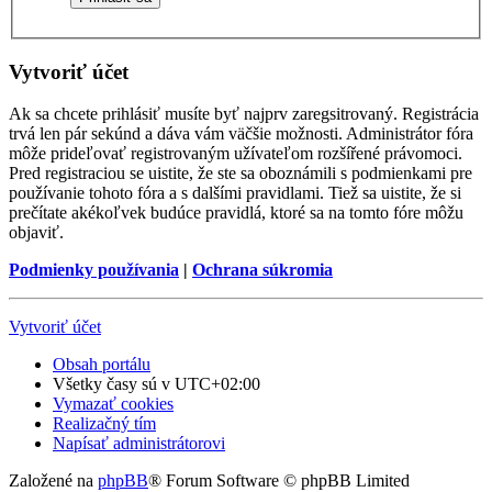
Vytvoriť účet
Ak sa chcete prihlásiť musíte byť najprv zaregsitrovaný. Registrácia
trvá len pár sekúnd a dáva vám väčšie možnosti. Administrátor fóra
môže prideľovať registrovaným užívateľom rozšířené právomoci.
Pred registraciou se uistite, že ste sa oboznámili s podmienkami pre
používanie tohoto fóra a s dalšími pravidlami. Tiež sa uistite, že si
prečítate akékoľvek budúce pravidlá, ktoré sa na tomto fóre môžu
objaviť.
Podmienky používania
|
Ochrana súkromia
Vytvoriť účet
Obsah portálu
Všetky časy sú v
UTC+02:00
Vymazať cookies
Realizačný tím
Napísať administrátorovi
Založené na
phpBB
® Forum Software © phpBB Limited