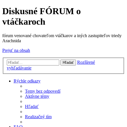
Diskusné FÓRUM o
vtáčkaroch
fórum venované chovateľom vtáčkarov a iných zastupiteľov triedy
Arachnida
Prejsť na obsah
Rozšírené
Hľadať
vyhľadávanie
Rýchle odkazy
Temy bez odpovedí
Aktívne témy
Hľadať
Realizačný tím
FAQ