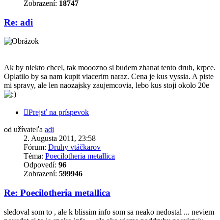
Zobrazení:
18747
Re: adi
Ak by niekto chcel, tak mooozno si budem zhanat tento druh, krpce.
Oplatilo by sa nam kupit viacerim naraz. Cena je kus vyssia. A piste
mi spravy, ale len naozajsky zaujemcovia, lebo kus stoji okolo 20e
Prejsť na príspevok
od užívateľa
adi
2. Augusta 2011, 23:58
Fórum:
Druhy vtáčkarov
Téma:
Poecilotheria metallica
Odpovedí:
96
Zobrazení:
599946
Re: Poecilotheria metallica
sledoval som to , ale k blissim info som sa neako nedostal ... neviem