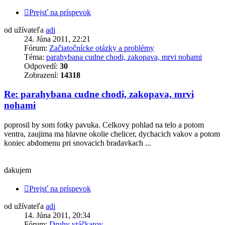
Prejsť na príspevok
od užívateľa
adi
24. Júna 2011, 22:21
Fórum:
Začiatočnícke otázky a problémy
Téma:
parahybana cudne chodi, zakopava, mrvi nohami
Odpovedí:
30
Zobrazení:
14318
Re: parahybana cudne chodi, zakopava, mrvi
nohami
poprosil by som fotky pavuka. Celkovy pohlad na telo a potom
ventra, zaujima ma hlavne okolie chelicer, dychacich vakov a potom
koniec abdomenu pri snovacich bradavkach ...
dakujem
Prejsť na príspevok
od užívateľa
adi
14. Júna 2011, 20:34
Fórum:
Druhy vtáčkarov