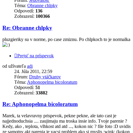
Fórum:
Jedovatosť
Téma:
Obranne chlpky
Odpovedí:
136
Zobrazení:
100366
Re: Obranne chlpky
pluzgieriky su v norme, po case zmiznu. Po chlpkoch to je normalka
Prejsť na príspevok
od užívateľa
adi
24. Júla 2011, 22:59
Fórum:
Druhy vtáčkarov
Téma:
Aphonopelma bicoloratum
Odpovedí:
51
Zobrazení:
33882
Re: Aphonopelma bicoloratum
Marek, ta velavravny prispevok, pekne pekne, ale tato cast je
najjednoduchsia .... zaujimaju ma troska insie info. Tvoje parenie ?
Kedy, ako , teplota, vlhkost atd atd ..., kokon nic ? file foto :D uvidis
ze samotny akt parenia je vacsi problem ako si myslis :wink: (kokon