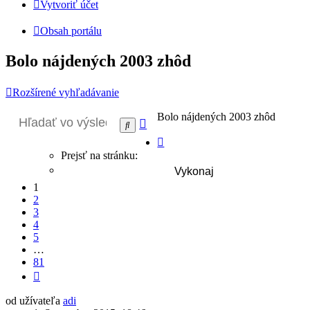
Vytvoriť účet
Obsah portálu
Bolo nájdených 2003 zhôd
Rozšírené vyhľadávanie
Bolo nájdených 2003 zhôd
Rozšírené
Hľadať
vyhľadávanie
Strana
1
Prejsť na stránku:
z
81
1
2
3
4
5
…
81
Ďalšia
od užívateľa
adi