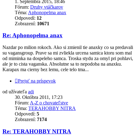
1. Septembra 2015, 18:46
Fórum:
Druhy vtáčkarov
Téma:
Aphonopelma anax
Odpovedí:
12
Zobrazení:
10671
Re: Aphonopelma anax
Nazdar po milion rokoch. Ako si zmienil tie anaxky co sa predavali
su vagansgroup. Prave sa mi zvliekla urcena samica ktoru som mal
od miminka na dospeleho samca. Troska stydu za omyl pri pohlavi,
ale je to cista vaganska. Absolutne sa to nepodoba na anaxku.
Karapax ma cierny bez lemu, cele telo tma...
Prejsť na príspevok
od užívateľa
adi
30. Októbra 2011, 17:23
Fórum:
A-Z o chovateľstve
Téma:
TERAHOBBY NITRA
Odpovedí:
5
Zobrazení:
7174
Re: TERAHOBBY NITRA