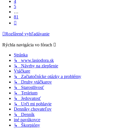
4
5
…
81
Ďalšia
Rozšírené vyhľadávanie
Rýchla navigácia vo fórach
Stránka
↳ www.lasiodora.sk
↳ Návrhy na zlepšenie
Vtáčkare
↳ Začiatočnícke otázky a problémy
↳ Druhy vtáčkarov
↳ Starostlivosť
↳ Terárium
↳ Jedovatosť
↳ Urči mi pohlavie
Denníky chovateľov
↳ Denník
iné pavúkovce
↳ Škorpióny