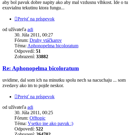
aby bol pavuk dobre napity ako aby mal vzdusnu vlhkost. Ide o tu
exuvialnu tekutinu ktora fungu...
Prejsť na príspevok
od užívateľa
adi
30. Júla 2011, 00:27
Fórum:
Druhy vtáčkarov
Téma:
Aphonopelma bicoloratum
Odpovedí:
51
Zobrazení:
33882
Re: Aphonopelma bicoloratum
uvidime, dal som ich na minutku spolu nech sa nacuchaju ... som
zvedavy ako im to pojde neskor.
Prejsť na príspevok
od užívateľa
adi
30. Júla 2011, 00:25
Fórum:
Offtopic
Téma:
Vsetko ine ako pavuk :)
Odpovedí:
522
Zobrazení:
264702