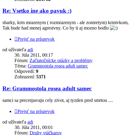
Re: Vsetko ine ako pavuk :)
sharky, krm mrazenym ( rozmrazenym - ale zomretym) krmivkom,
Tak bude had menej agresivny. Co by ti aj mozno bodlo
Prejsť na príspevok
od užívateľa
adi
30. Júla 2011, 00:17
Fórum:
Začiatočnícke otázky a problémy
Téma:
Grammostola rosea adult samec
Odpovedí:
9
Zobrazení:
5371
Re: Grammostola rosea adult samec
samci sa precerpavaju cely zivot, aj tyzden pred smrtou ....
Prejsť na príspevok
od užívateľa
adi
30. Júla 2011, 00:01
Fórum:
Druhy vtáčkarov