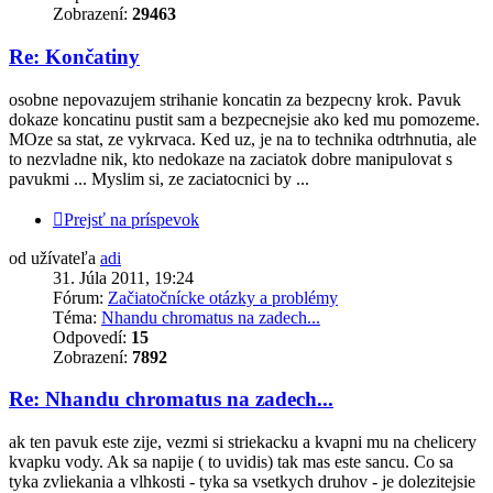
Zobrazení:
29463
Re: Končatiny
osobne nepovazujem strihanie koncatin za bezpecny krok. Pavuk
dokaze koncatinu pustit sam a bezpecnejsie ako ked mu pomozeme.
MOze sa stat, ze vykrvaca. Ked uz, je na to technika odtrhnutia, ale
to nezvladne nik, kto nedokaze na zaciatok dobre manipulovat s
pavukmi ... Myslim si, ze zaciatocnici by ...
Prejsť na príspevok
od užívateľa
adi
31. Júla 2011, 19:24
Fórum:
Začiatočnícke otázky a problémy
Téma:
Nhandu chromatus na zadech...
Odpovedí:
15
Zobrazení:
7892
Re: Nhandu chromatus na zadech...
ak ten pavuk este zije, vezmi si striekacku a kvapni mu na chelicery
kvapku vody. Ak sa napije ( to uvidis) tak mas este sancu. Co sa
tyka zvliekania a vlhkosti - tyka sa vsetkych druhov - je dolezitejsie