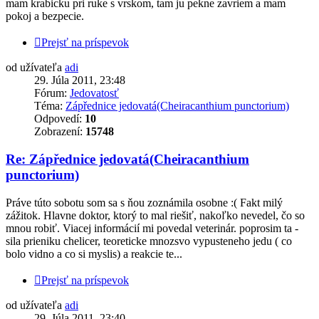
mam krabicku pri ruke s vrskom, tam ju pekne zavriem a mam
pokoj a bezpecie.
Prejsť na príspevok
od užívateľa
adi
29. Júla 2011, 23:48
Fórum:
Jedovatosť
Téma:
Zápřednice jedovatá(Cheiracanthium punctorium)
Odpovedí:
10
Zobrazení:
15748
Re: Zápřednice jedovatá(Cheiracanthium
punctorium)
Práve túto sobotu som sa s ňou zoznámila osobne :( Fakt milý
zážitok. Hlavne doktor, ktorý to mal riešiť, nakoľko nevedel, čo so
mnou robiť. Viacej informácií mi povedal veterinár. poprosim ta -
sila prieniku chelicer, teoreticke mnozsvo vypusteneho jedu ( co
bolo vidno a co si myslis) a reakcie te...
Prejsť na príspevok
od užívateľa
adi
29. Júla 2011, 23:40