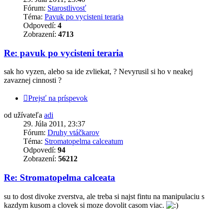
Fórum:
Starostlivosť
Téma:
Pavuk po vycisteni teraria
Odpovedí:
4
Zobrazení:
4713
Re: pavuk po vycisteni teraria
sak ho vyzen, alebo sa ide zvliekat, ? Nevyrusil si ho v neakej
zavaznej cinnosti ?
Prejsť na príspevok
od užívateľa
adi
29. Júla 2011, 23:37
Fórum:
Druhy vtáčkarov
Téma:
Stromatopelma calceatum
Odpovedí:
94
Zobrazení:
56212
Re: Stromatopelma calceata
su to dost divoke zverstva, ale treba si najst fintu na manipulaciu s
kazdym kusom a clovek si moze dovolit casom viac.