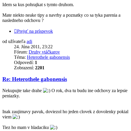
Idem sa kus pohrajkat s tymto druhom.
Mate niekto neake tipy a navrhy a poznatky co sa tyka parenia a
nasledneho odchovu ?
Prejsť na príspevok
od užívateľa
adi
24. Júna 2011, 23:22
Fórum:
Druhy vtáčkarov
Téma:
Heterothele gabonensis
Odpovedí:
1
Zobrazení:
2201
Re: Heterothele gabonensis
Nekupujte take drahe
O rok, dva tu budu ine odchovy za lepsie
peniazky.
Inak zaujimavy pavuk, doviezol ho jeden clovek z dovolenky pokial
viem
Tiez ho mam v hladaciku