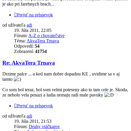
je ako pri farebnych brach...
Prejsť na príspevok
od užívateľa
adi
19. Júla 2011, 22:05
Fórum:
A-Z o chovateľstve
Téma:
AkvaTera Trnava
Odpovedí:
54
Zobrazení:
41754
Re: AkvaTera Trnava
Drzime palce ... a ked nam dobre dopadnu KE , uvidime sa v aj
tamto
Co som bol teraz, bol som velmi poteseny ako to tam cele je. Skoda,
ze nebolo vela penazi a ludia nemaju radi male pavuky
Prejsť na príspevok
od užívateľa
adi
19. Júla 2011, 21:53
Fórum:
Druhy vtáčkarov