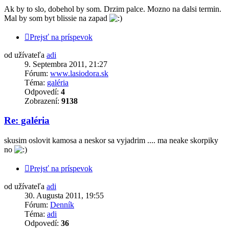
Ak by to slo, dobehol by som. Drzim palce. Mozno na dalsi termin.
Mal by som byt blissie na zapad
Prejsť na príspevok
od užívateľa
adi
9. Septembra 2011, 21:27
Fórum:
www.lasiodora.sk
Téma:
galéria
Odpovedí:
4
Zobrazení:
9138
Re: galéria
skusim oslovit kamosa a neskor sa vyjadrim .... ma neake skorpiky
no
Prejsť na príspevok
od užívateľa
adi
30. Augusta 2011, 19:55
Fórum:
Denník
Téma:
adi
Odpovedí:
36