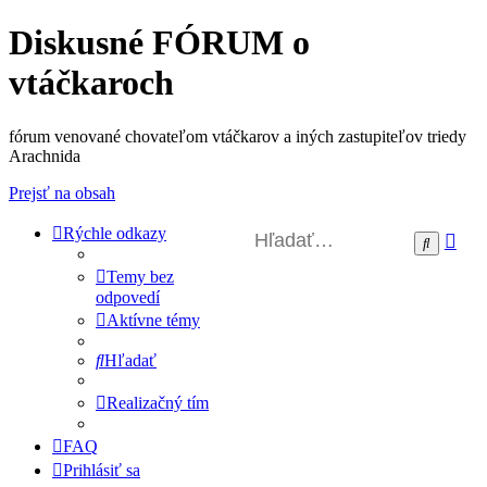
Diskusné FÓRUM o
vtáčkaroch
fórum venované chovateľom vtáčkarov a iných zastupiteľov triedy
Arachnida
Prejsť na obsah
Rýchle odkazy
Roz
Hľadať
vyh
Temy bez
odpovedí
Aktívne témy
Hľadať
Realizačný tím
FAQ
Prihlásiť sa