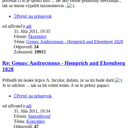
povedat ci to je spoko info ... ale ako vieme poddruhy neexistuju ,
tak sa musia vyjadrit taxonomovia ..
Prejsť na príspevok
od užívateľa
adi
31. Júla 2011, 19:35
Fórum:
Škorpióny
Téma:
Genus: Androctonus - Hemprich and Ehrenberg 1828
Odpovedí:
24
Zobrazení:
19915
Re: Genus: Androctonus - Hemprich and Ehrenberg
1828
Pribudli mi neake krpce A. bicolor, dufam, ze sa im bude darit
Je to odchov ... tak sa im velmi tesim. A su to pekny papaci.
Prejsť na príspevok
od užívateľa
adi
31. Júla 2011, 19:34
Fórum:
Starostlivosť
Téma:
Koncatiny
Odpovedí:
47