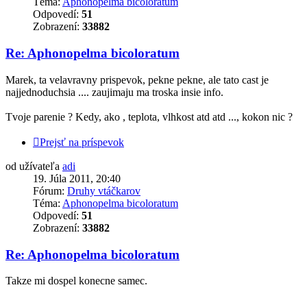
Téma:
Aphonopelma bicoloratum
Odpovedí:
51
Zobrazení:
33882
Re: Aphonopelma bicoloratum
Marek, ta velavravny prispevok, pekne pekne, ale tato cast je
najjednoduchsia .... zaujimaju ma troska insie info.
Tvoje parenie ? Kedy, ako , teplota, vlhkost atd atd ..., kokon nic ?
Prejsť na príspevok
od užívateľa
adi
19. Júla 2011, 20:40
Fórum:
Druhy vtáčkarov
Téma:
Aphonopelma bicoloratum
Odpovedí:
51
Zobrazení:
33882
Re: Aphonopelma bicoloratum
Takze mi dospel konecne samec.