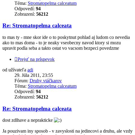
Téma:
Stromatopelma calceatum
Odpovedí:
94
Zobrazení:
56212
Re: Stromatopelma calceata
to mas ty - mne skor ide o to poskytnut pohlad aj ludom co nevedia
ako to mas doma - to je neaky vseobecny navod ktory si mozu
upravit podla seba a takto ostat vo vacsom bezpeci povedzme
Prejsť na príspevok
od užívateľa
adi
29. Júla 2011, 23:55
Fórum:
Druhy vtáčkarov
Téma:
Stromatopelma calceatum
Odpovedí:
94
Zobrazení:
56212
Re: Stromatopelma calceata
dost zdlhave a neprakticke
Ja pouzivam iny sposob - v zavyslosti na jedincovi a druhu, ale vzdy