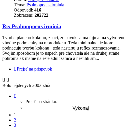
Téma:
Psalmopoeus irminia
Odpovedí:
416
Zobrazení:
202722
Re: Psalmopoeus irminia
Tvorba planeho kokonu, znaci, ze pavuk sa ma fajn a ma vytvorene
vhodne podmienky na reprodukciu. Teda minimalne tie ktore
podnecuju tvorbu kokonu , teda nastartuju reflex rozmnozovania.
Svojim sposobom je to uspech pre chovatela ale na druhej strane
pohroma ak mame na este adult samca a nestihli sm...
Prejsť na príspevok
Bolo nájdených 2003 zhôd
Strana
1
Prejsť na stránku:
z
81
1
2
3