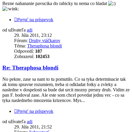
Bezne nahananie pavucika do rabicky tu nema co hladat
Prejsť na príspevok
od užívateľa
adi
29. Júla 2011, 23:12
Fórum:
Druhy vtáčkarov
Téma:
Theraphosa blondi
Odpovedí:
187
Zobrazení:
102453
Re: Theraphosa blondi
No pekne, zase sa nam to tu pomutilo. Co sa tyka determinacie tak
ak tomu spravne rozumiem, treba si odkladat fotky a zvleky a
nasledne v dospelosti sa bude dat urcit mozny presny druh. Vidim ze
pan F. bodoval zase. Ale este som chcel povedat jednu vec - co sa
tyka nasledneho mnozenia krizencov. Mys...
Prejsť na príspevok
od užívateľa
adi
29. Júla 2011, 21:52