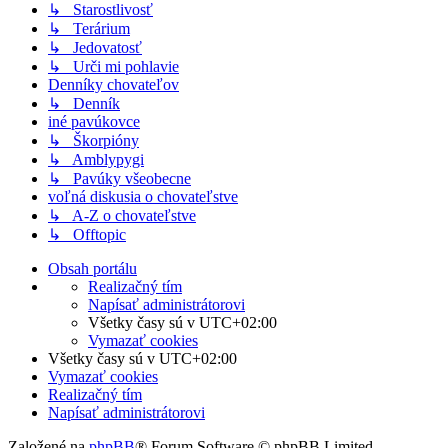
↳ Starostlivosť
↳ Terárium
↳ Jedovatosť
↳ Urči mi pohlavie
Denníky chovateľov
↳ Denník
iné pavúkovce
↳ Škorpióny
↳ Amblypygi
↳ Pavúky všeobecne
voľná diskusia o chovateľstve
↳ A-Z o chovateľstve
↳ Offtopic
Obsah portálu
Realizačný tím
Napísať administrátorovi
Všetky časy sú v
UTC+02:00
Vymazať cookies
Všetky časy sú v
UTC+02:00
Vymazať cookies
Realizačný tím
Napísať administrátorovi
Založené na
phpBB
® Forum Software © phpBB Limited