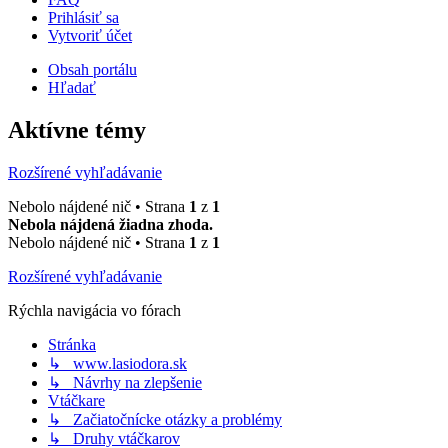
Prihlásiť sa
Vytvoriť účet
Obsah portálu
Hľadať
Aktívne témy
Rozšírené vyhľadávanie
Nebolo nájdené nič • Strana
1
z
1
Nebola nájdená žiadna zhoda.
Nebolo nájdené nič • Strana
1
z
1
Rozšírené vyhľadávanie
Rýchla navigácia vo fórach
Stránka
↳ www.lasiodora.sk
↳ Návrhy na zlepšenie
Vtáčkare
↳ Začiatočnícke otázky a problémy
↳ Druhy vtáčkarov