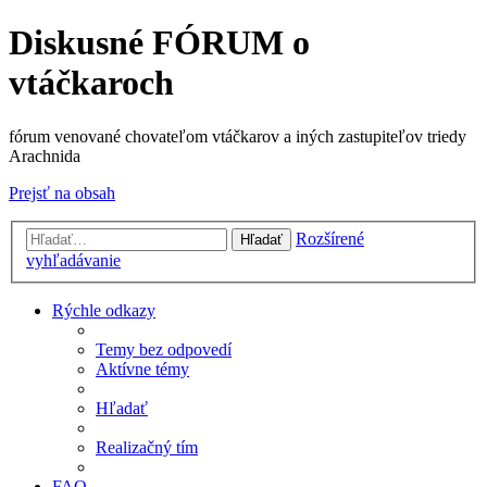
Diskusné FÓRUM o
vtáčkaroch
fórum venované chovateľom vtáčkarov a iných zastupiteľov triedy
Arachnida
Prejsť na obsah
Rozšírené
Hľadať
vyhľadávanie
Rýchle odkazy
Temy bez odpovedí
Aktívne témy
Hľadať
Realizačný tím
FAQ