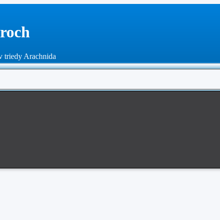
roch
 triedy Arachnida