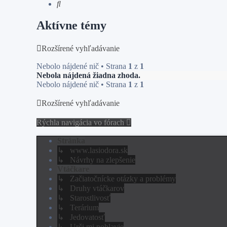
Hľadať
Aktívne témy
Rozšírené vyhľadávanie
Nebolo nájdené nič • Strana
1
z
1
Nebola nájdená žiadna zhoda.
Nebolo nájdené nič • Strana
1
z
1
Rozšírené vyhľadávanie
Rýchla navigácia vo fórach
Stránka
↳ www.lasiodora.sk
↳ Návrhy na zlepšenie
Vtáčkare
↳ Začiatočnícke otázky a problémy
↳ Druhy vtáčkarov
↳ Starostlivosť
↳ Terárium
↳ Jedovatosť
↳ Urči mi pohlavie