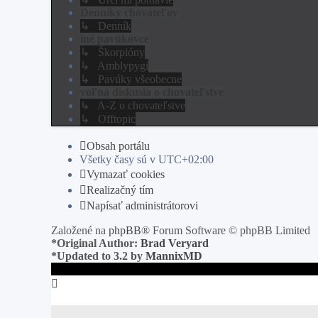
Denníky chovateľov
↳ Denník
iné pavúkovce
↳ Škorpióny
↳ Amblypygi
↳ Pavúky všeobecne
voľná diskusia o chovateľstve
↳ A-Z o chovateľstve
↳ Offtopic
Obsah portálu
Všetky časy sú v
UTC+02:00
Vymazať cookies
Realizačný tím
Napísať administrátorovi
Založené na
phpBB
® Forum Software © phpBB Limited
*
Original Author:
Brad Veryard
*
Updated to 3.2 by
MannixMD