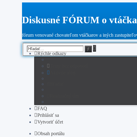
Diskusné FÓRUM o vtáčka
fórum venované chovateľom vtáčkarov a iných zastupiteľov
Rozšírené
Hľadať
vyhľadávanie
Rýchle odkazy
Temy bez odpovedí
Aktívne témy
Hľadať
Realizačný tím
FAQ
Prihlásiť sa
Vytvoriť účet
Obsah portálu