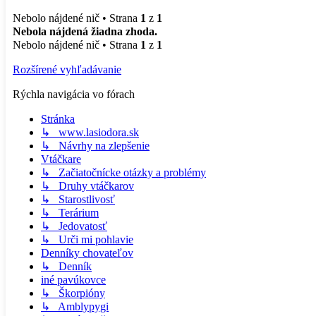
Nebolo nájdené nič • Strana
1
z
1
Nebola nájdená žiadna zhoda.
Nebolo nájdené nič • Strana
1
z
1
Rozšírené vyhľadávanie
Rýchla navigácia vo fórach
Stránka
↳ www.lasiodora.sk
↳ Návrhy na zlepšenie
Vtáčkare
↳ Začiatočnícke otázky a problémy
↳ Druhy vtáčkarov
↳ Starostlivosť
↳ Terárium
↳ Jedovatosť
↳ Urči mi pohlavie
Denníky chovateľov
↳ Denník
iné pavúkovce
↳ Škorpióny
↳ Amblypygi