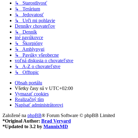
↳ Starostlivosť
↳ Terárium
↳ Jedovatosť
↳ Urči mi pohlavie
Denníky chovateľov
↳ Denník
iné pavúkovce
↳ Škorpióny
↳ Amblypygi
↳ Pavúky všeobecne
voľná diskusia o chovateľstve
↳ A-Z o chovateľstve
↳ Offtopic
Obsah portálu
Všetky časy sú v
UTC+02:00
Vymazať cookies
Realizačný tím
Napísať administrátorovi
Založené na
phpBB
® Forum Software © phpBB Limited
*
Original Author:
Brad Veryard
*
Updated to 3.2 by
MannixMD