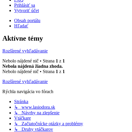
Prihlásiť sa
Vytvoriť účet
Obsah portálu
Hľadať
Aktívne témy
Rozšírené vyhľadávanie
Nebolo nájdené nič • Strana
1
z
1
Nebola nájdená žiadna zhoda.
Nebolo nájdené nič • Strana
1
z
1
Rozšírené vyhľadávanie
Rýchla navigácia vo fórach
Stránka
↳ www.lasiodora.sk
↳ Návrhy na zlepšenie
Vtáčkare
↳ Začiatočnícke otázky a problémy
↳ Druhy vtáčkarov