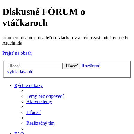
Diskusné FÓRUM o
vtáčkaroch
fórum venované chovateľom vtáčkarov a iných zastupiteľov triedy
Arachnida
Prejsť na obsah
Rozšírené
Hľadať
vyhľadávanie
Rýchle odkazy
Temy bez odpovedí
Aktívne témy
Hľadať
Realizačný tím
FAQ