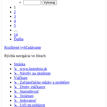
1
2
3
4
5
…
14
Ďalšia
Rozšírené vyhľadávanie
Rýchla navigácia vo fórach
Stránka
↳ www.lasiodora.sk
↳ Návrhy na zlepšenie
Vtáčkare
↳ Začiatočnícke otázky a problémy
↳ Druhy vtáčkarov
↳ Starostlivosť
↳ Terárium
↳ Jedovatosť
↳ Urči mi pohlavie