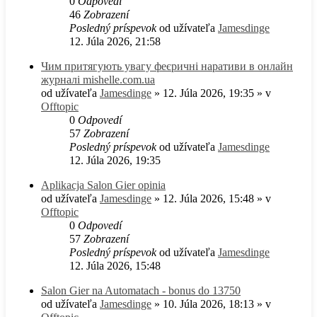
0
Odpovedí
46
Zobrazení
Posledný príspevok
od užívateľa
Jamesdinge
12. Júla 2026, 21:58
Чим притягують увагу феєричні наративи в онлайн
журналі mishelle.com.ua
od užívateľa
Jamesdinge
» 12. Júla 2026, 19:35 » v
Offtopic
0
Odpovedí
57
Zobrazení
Posledný príspevok
od užívateľa
Jamesdinge
12. Júla 2026, 19:35
Aplikacja Salon Gier opinia
od užívateľa
Jamesdinge
» 12. Júla 2026, 15:48 » v
Offtopic
0
Odpovedí
57
Zobrazení
Posledný príspevok
od užívateľa
Jamesdinge
12. Júla 2026, 15:48
Salon Gier na Automatach - bonus do 13750
od užívateľa
Jamesdinge
» 10. Júla 2026, 18:13 » v