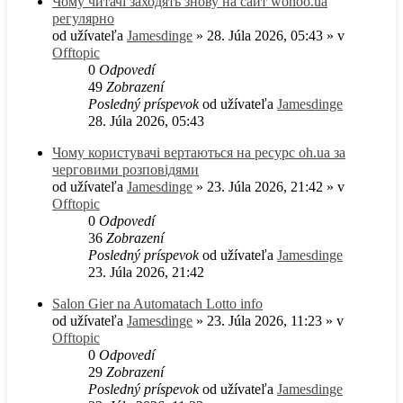
Чому читачі заходять знову на сайт wohoo.ua
регулярно
od užívateľa
Jamesdinge
» 28. Júla 2026, 05:43 » v
Offtopic
0
Odpovedí
49
Zobrazení
Posledný príspevok
od užívateľa
Jamesdinge
28. Júla 2026, 05:43
Чому користувачі вертаються на ресурс oh.ua за
черговими розповідями
od užívateľa
Jamesdinge
» 23. Júla 2026, 21:42 » v
Offtopic
0
Odpovedí
36
Zobrazení
Posledný príspevok
od užívateľa
Jamesdinge
23. Júla 2026, 21:42
Salon Gier na Automatach Lotto info
od užívateľa
Jamesdinge
» 23. Júla 2026, 11:23 » v
Offtopic
0
Odpovedí
29
Zobrazení
Posledný príspevok
od užívateľa
Jamesdinge