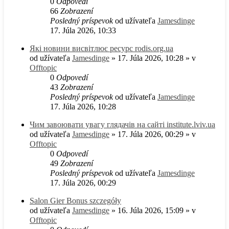
0
Odpovedí
66
Zobrazení
Posledný príspevok
od užívateľa
Jamesdinge
17. Júla 2026, 10:33
Які новини висвітлює ресурс rodis.org.ua
od užívateľa
Jamesdinge
» 17. Júla 2026, 10:28 » v
Offtopic
0
Odpovedí
43
Zobrazení
Posledný príspevok
od užívateľa
Jamesdinge
17. Júla 2026, 10:28
Чим завоювати увагу глядачів на сайті institute.lviv.ua
od užívateľa
Jamesdinge
» 17. Júla 2026, 00:29 » v
Offtopic
0
Odpovedí
49
Zobrazení
Posledný príspevok
od užívateľa
Jamesdinge
17. Júla 2026, 00:29
Salon Gier Bonus szczegóły
od užívateľa
Jamesdinge
» 16. Júla 2026, 15:09 » v
Offtopic