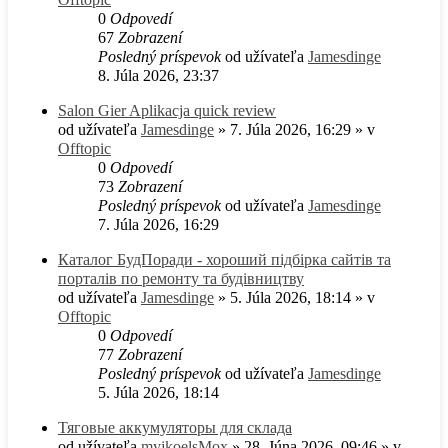
0
Odpovedí
67
Zobrazení
Posledný príspevok
od užívateľa
Jamesdinge
8. Júla 2026, 23:37
Salon Gier Aplikacja quick review
od užívateľa
Jamesdinge
» 7. Júla 2026, 16:29 » v
Offtopic
0
Odpovedí
73
Zobrazení
Posledný príspevok
od užívateľa
Jamesdinge
7. Júla 2026, 16:29
Каталог БудПоради - хороший підбірка сайтів та
порталів по ремонту та будівництву
od užívateľa
Jamesdinge
» 5. Júla 2026, 18:14 » v
Offtopic
0
Odpovedí
77
Zobrazení
Posledný príspevok
od užívateľa
Jamesdinge
5. Júla 2026, 18:14
Тяговые аккумуляторы для склада
od užívateľa
myjkoelsMox
» 28. Júna 2026, 09:46 » v