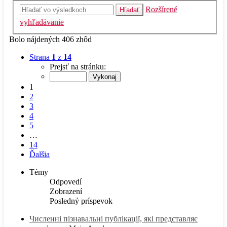
Rozšírené
Hľadať
vyhľadávanie
Bolo nájdených 406 zhôd
Strana
1
z
14
Prejsť na stránku:
1
2
3
4
5
…
14
Ďalšia
Témy
Odpovedí
Zobrazení
Posledný príspevok
Численні пізнавальні публікації, які представляє