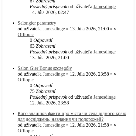
67
Zobrazení
Posledný príspevok
od užívateľa
Jamesdinge
14. Júla 2026, 02:47
Salongier parametry
od užívateľa
Jamesdinge
» 13. Júla 2026, 21:00 » v
Offtopic
0
Odpovedí
63
Zobrazení
Posledný príspevok
od užívateľa
Jamesdinge
13. Júla 2026, 21:00
Salon Gier Bonus szczegóły
od užívateľa
Jamesdinge
» 12. Júla 2026, 23:58 » v
Offtopic
0
Odpovedí
75
Zobrazení
Posledný príspevok
od užívateľa
Jamesdinge
12. Júla 2026, 23:58
Кого знайшов факти про міста чи села рідного краю
для досліджень, навчання чи подорожей?
od užívateľa
Jamesdinge
» 12. Júla 2026, 21:58 » v
Offtopic