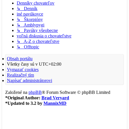
Denníky chovateľov
↳ Denník
iné pavúkovce
↳ Škorpióny
↳ Amblypygi
↳ Pavúky všeobecne
voľná diskusia o chovateľstve
↳ A-Z o chovateľstve
↳ Offtopic
Obsah portálu
Všetky časy sú v
UTC+02:00
Vymazať cookies
Realizačný tím
Napísať administrátorovi
Založené na
phpBB
® Forum Software © phpBB Limited
*
Original Author:
Brad Veryard
*
Updated to 3.2 by
MannixMD