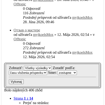
Offtopic
0
Odpovedí
116
Zobrazení
Posledný príspevok
od užívateľa
myjkoelsMox
28. Júna 2026, 09:46
Отзыв о мастере
od užívateľa
myjkoelsMox
» 12. Mája 2026, 02:54 » v
Offtopic
0
Odpovedí
272
Zobrazení
Posledný príspevok
od užívateľa
myjkoelsMox
12. Mája 2026, 02:54
Zobraziť:
Zoradiť podľa:
Smer:
Bolo nájdených 406 zhôd
Strana
1
z
14
Prejsť na stránku: