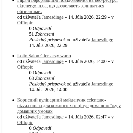
Гарячі інформаційні повідомлення на веб-ресурсі
ukrenergo.in.ua, що дозволяють залишатися
обізнаними.
od užívateľa
Jamesdinge
» 14. Júla 2026, 22:29 » v
Offtopic
0
Odpovedí
51
Zobrazení
Posledný príspevok
od užívateľa
Jamesdinge
14. Júla 2026, 22:29
Lotto Salon Gier - czy warto
od užívateľa
Jamesdinge
» 14. Júla 2026, 14:00 » v
Offtopic
0
Odpovedí
68
Zobrazení
Posledný príspevok
od užívateľa
Jamesdinge
14. Júla 2026, 14:00
Корисний кулінарний майданчик celentano-
pizza.com.ua для кожного хто цінує домашню їжу у
домашніх умовах
od užívateľa
Jamesdinge
» 14. Júla 2026, 02:47 » v
Offtopic
0
Odpovedí