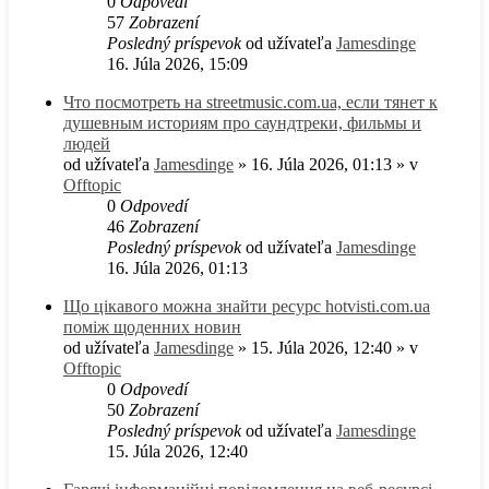
0
Odpovedí
57
Zobrazení
Posledný príspevok
od užívateľa
Jamesdinge
16. Júla 2026, 15:09
Что посмотреть на streetmusic.com.ua, если тянет к
душевным историям про саундтреки, фильмы и
людей
od užívateľa
Jamesdinge
» 16. Júla 2026, 01:13 » v
Offtopic
0
Odpovedí
46
Zobrazení
Posledný príspevok
od užívateľa
Jamesdinge
16. Júla 2026, 01:13
Що цікавого можна знайти ресурс hotvisti.com.ua
поміж щоденних новин
od užívateľa
Jamesdinge
» 15. Júla 2026, 12:40 » v
Offtopic
0
Odpovedí
50
Zobrazení
Posledný príspevok
od užívateľa
Jamesdinge
15. Júla 2026, 12:40