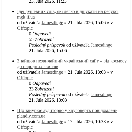
23. Júla 2026, 11:23
Ідеї душевних слів, які легко відшукати на ресурсі
mgk.if.ua
od užívateľa
Jamesdinge
» 21. Júla 2026, 15:06 » v
Offtopic
0
Odpovedí
55
Zobrazení
Posledný príspevok
od užívateľa
Jamesdinge
21. Júla 2026, 15:06
Знайшов незвичайний український сайт – від космосу
до народних звичаїв
od užívateľa
Jamesdinge
» 21. Júla 2026, 13:03 » v
Offtopic
0
Odpovedí
33
Zobrazení
Posledný príspevok
od užívateľa
Jamesdinge
21. Júla 2026, 13:03
Що занурює аудиторію у круговерть повідомлень
plandiy.com.ua
od užívateľa
Jamesdinge
» 17. Júla 2026, 10:33 » v
Offtopic