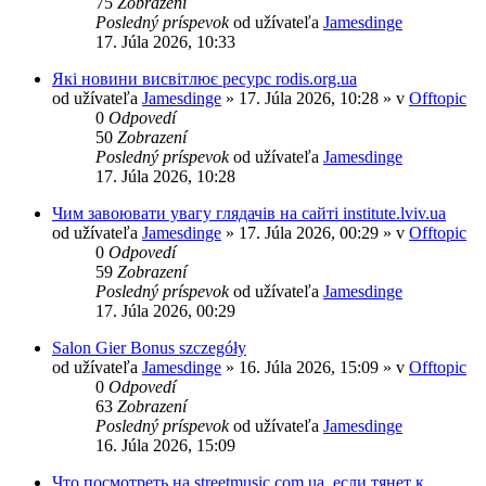
75
Zobrazení
Posledný príspevok
od užívateľa
Jamesdinge
17. Júla 2026, 10:33
Які новини висвітлює ресурс rodis.org.ua
od užívateľa
Jamesdinge
» 17. Júla 2026, 10:28 » v
Offtopic
0
Odpovedí
50
Zobrazení
Posledný príspevok
od užívateľa
Jamesdinge
17. Júla 2026, 10:28
Чим завоювати увагу глядачів на сайті institute.lviv.ua
od užívateľa
Jamesdinge
» 17. Júla 2026, 00:29 » v
Offtopic
0
Odpovedí
59
Zobrazení
Posledný príspevok
od užívateľa
Jamesdinge
17. Júla 2026, 00:29
Salon Gier Bonus szczegóły
od užívateľa
Jamesdinge
» 16. Júla 2026, 15:09 » v
Offtopic
0
Odpovedí
63
Zobrazení
Posledný príspevok
od užívateľa
Jamesdinge
16. Júla 2026, 15:09
Что посмотреть на streetmusic.com.ua, если тянет к