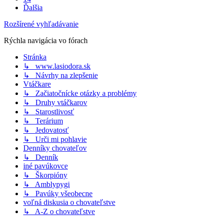
Ďalšia
Rozšírené vyhľadávanie
Rýchla navigácia vo fórach
Stránka
↳ www.lasiodora.sk
↳ Návrhy na zlepšenie
Vtáčkare
↳ Začiatočnícke otázky a problémy
↳ Druhy vtáčkarov
↳ Starostlivosť
↳ Terárium
↳ Jedovatosť
↳ Urči mi pohlavie
Denníky chovateľov
↳ Denník
iné pavúkovce
↳ Škorpióny
↳ Amblypygi
↳ Pavúky všeobecne
voľná diskusia o chovateľstve
↳ A-Z o chovateľstve