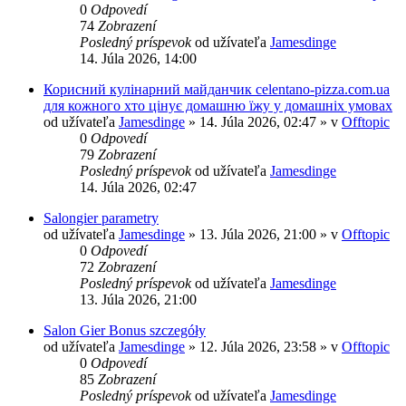
0
Odpovedí
74
Zobrazení
Posledný príspevok
od užívateľa
Jamesdinge
14. Júla 2026, 14:00
Корисний кулінарний майданчик celentano-pizza.com.ua
для кожного хто цінує домашню їжу у домашніх умовах
od užívateľa
Jamesdinge
» 14. Júla 2026, 02:47 » v
Offtopic
0
Odpovedí
79
Zobrazení
Posledný príspevok
od užívateľa
Jamesdinge
14. Júla 2026, 02:47
Salongier parametry
od užívateľa
Jamesdinge
» 13. Júla 2026, 21:00 » v
Offtopic
0
Odpovedí
72
Zobrazení
Posledný príspevok
od užívateľa
Jamesdinge
13. Júla 2026, 21:00
Salon Gier Bonus szczegóły
od užívateľa
Jamesdinge
» 12. Júla 2026, 23:58 » v
Offtopic
0
Odpovedí
85
Zobrazení
Posledný príspevok
od užívateľa
Jamesdinge