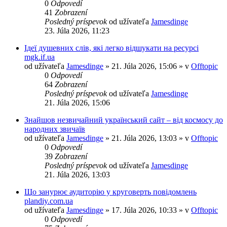
0
Odpovedí
41
Zobrazení
Posledný príspevok
od užívateľa
Jamesdinge
23. Júla 2026, 11:23
Ідеї душевних слів, які легко відшукати на ресурсі
mgk.if.ua
od užívateľa
Jamesdinge
» 21. Júla 2026, 15:06 » v
Offtopic
0
Odpovedí
64
Zobrazení
Posledný príspevok
od užívateľa
Jamesdinge
21. Júla 2026, 15:06
Знайшов незвичайний український сайт – від космосу до
народних звичаїв
od užívateľa
Jamesdinge
» 21. Júla 2026, 13:03 » v
Offtopic
0
Odpovedí
39
Zobrazení
Posledný príspevok
od užívateľa
Jamesdinge
21. Júla 2026, 13:03
Що занурює аудиторію у круговерть повідомлень
plandiy.com.ua
od užívateľa
Jamesdinge
» 17. Júla 2026, 10:33 » v
Offtopic
0
Odpovedí