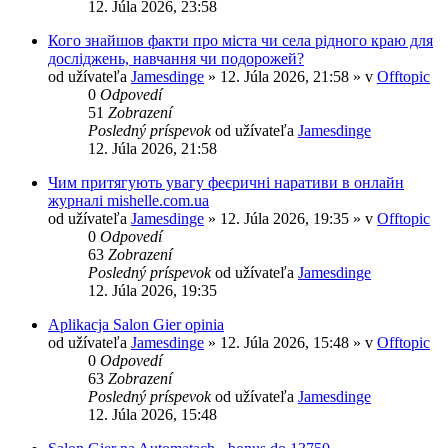
12. Júla 2026, 23:58
Кого знайшов факти про міста чи села рідного краю для
досліджень, навчання чи подорожей?
od užívateľa
Jamesdinge
» 12. Júla 2026, 21:58 » v
Offtopic
0
Odpovedí
51
Zobrazení
Posledný príspevok
od užívateľa
Jamesdinge
12. Júla 2026, 21:58
Чим притягують увагу феєричні наративи в онлайн
журналі mishelle.com.ua
od užívateľa
Jamesdinge
» 12. Júla 2026, 19:35 » v
Offtopic
0
Odpovedí
63
Zobrazení
Posledný príspevok
od užívateľa
Jamesdinge
12. Júla 2026, 19:35
Aplikacja Salon Gier opinia
od užívateľa
Jamesdinge
» 12. Júla 2026, 15:48 » v
Offtopic
0
Odpovedí
63
Zobrazení
Posledný príspevok
od užívateľa
Jamesdinge
12. Júla 2026, 15:48