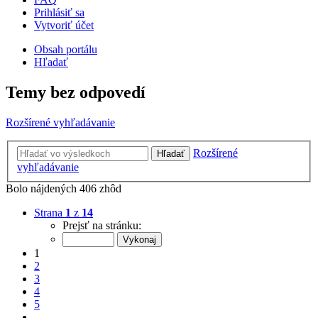
Prihlásiť sa
Vytvoriť účet
Obsah portálu
Hľadať
Temy bez odpovedí
Rozšírené vyhľadávanie
Rozšírené
Hľadať
vyhľadávanie
Bolo nájdených 406 zhôd
Strana
1
z
14
Prejsť na stránku:
1
2
3
4
5
…