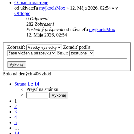
Отзыв о мастере
od užívateľa
myjkoelsMox
» 12. Mája 2026, 02:54 » v
Offtopic
0
Odpovedí
282
Zobrazení
Posledný príspevok
od užívateľa
myjkoelsMox
12. Mája 2026, 02:54
Zobraziť:
Zoradiť podľa:
Smer:
Bolo nájdených 406 zhôd
Strana
1
z
14
Prejsť na stránku:
1
2
3
4
5
…
14