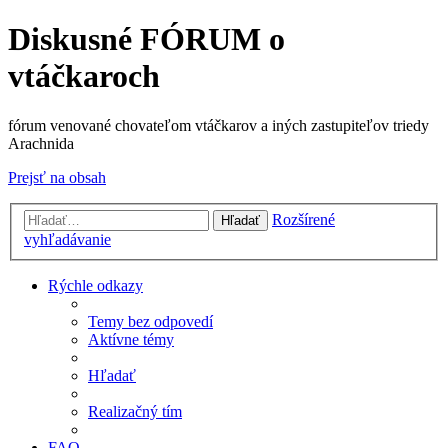
Diskusné FÓRUM o
vtáčkaroch
fórum venované chovateľom vtáčkarov a iných zastupiteľov triedy
Arachnida
Prejsť na obsah
Rozšírené
Hľadať
vyhľadávanie
Rýchle odkazy
Temy bez odpovedí
Aktívne témy
Hľadať
Realizačný tím
FAQ