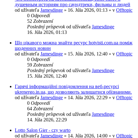
душевным историям про саундтреки, фильмы и людей
od užívateľa
Jamesdinge
» 16. Júla 2026, 01:13 » v
Offtopic
0
Odpovedí
52
Zobrazení
Posledný príspevok
od užívateľa
Jamesdinge
16. Júla 2026, 01:13
Що цікавого можна знайти ресурс hotvisti.com.ua поміж
щоденних новин
od užívateľa
Jamesdinge
» 15. Júla 2026, 12:40 » v
Offtopic
0
Odpovedí
59
Zobrazení
Posledný príspevok
od užívateľa
Jamesdinge
15. Júla 2026, 12:40
Гарячі інформаційні повідомлення на веб-ресурсі
ukrenergo.in.ua, що дозволяють залишатися обізнаними.
od užívateľa
Jamesdinge
» 14. Júla 2026, 22:29 » v
Offtopic
0
Odpovedí
64
Zobrazení
Posledný príspevok
od užívateľa
Jamesdinge
14. Júla 2026, 22:29
Lotto Salon Gier - czy warto
od užívateľa
Jamesdinge
» 14. Júla 2026, 14:00 » v
Offtopic