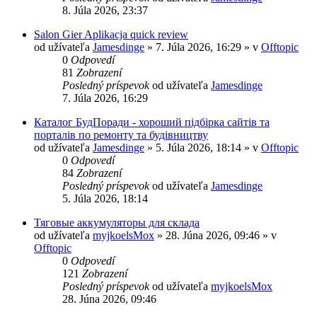
8. Júla 2026, 23:37
Salon Gier Aplikacja quick review
od užívateľa
Jamesdinge
» 7. Júla 2026, 16:29 » v
Offtopic
0
Odpovedí
81
Zobrazení
Posledný príspevok
od užívateľa
Jamesdinge
7. Júla 2026, 16:29
Каталог БудПоради - хороший підбірка сайтів та
порталів по ремонту та будівництву
od užívateľa
Jamesdinge
» 5. Júla 2026, 18:14 » v
Offtopic
0
Odpovedí
84
Zobrazení
Posledný príspevok
od užívateľa
Jamesdinge
5. Júla 2026, 18:14
Тяговые аккумуляторы для склада
od užívateľa
myjkoelsMox
» 28. Júna 2026, 09:46 » v
Offtopic
0
Odpovedí
121
Zobrazení
Posledný príspevok
od užívateľa
myjkoelsMox
28. Júna 2026, 09:46