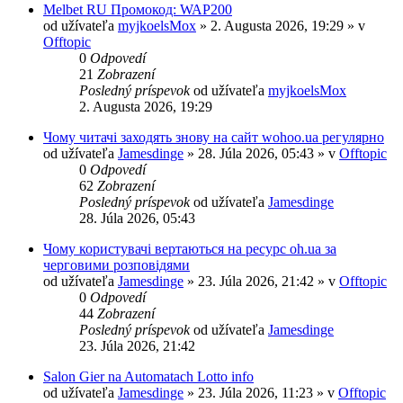
Melbet RU Промокод: WAP200
od užívateľa
myjkoelsMox
» 2. Augusta 2026, 19:29 » v
Offtopic
0
Odpovedí
21
Zobrazení
Posledný príspevok
od užívateľa
myjkoelsMox
2. Augusta 2026, 19:29
Чому читачі заходять знову на сайт wohoo.ua регулярно
od užívateľa
Jamesdinge
» 28. Júla 2026, 05:43 » v
Offtopic
0
Odpovedí
62
Zobrazení
Posledný príspevok
od užívateľa
Jamesdinge
28. Júla 2026, 05:43
Чому користувачі вертаються на ресурс oh.ua за
черговими розповідями
od užívateľa
Jamesdinge
» 23. Júla 2026, 21:42 » v
Offtopic
0
Odpovedí
44
Zobrazení
Posledný príspevok
od užívateľa
Jamesdinge
23. Júla 2026, 21:42
Salon Gier na Automatach Lotto info
od užívateľa
Jamesdinge
» 23. Júla 2026, 11:23 » v
Offtopic