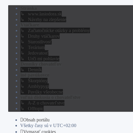
Stránka
↳ www.lasiodora.sk
↳ Návrhy na zlepšenie
Vtáčkare
↳ Začiatočnícke otázky a problémy
↳ Druhy vtáčkarov
↳ Starostlivosť
↳ Terárium
↳ Jedovatosť
↳ Urči mi pohlavie
Denníky chovateľov
↳ Denník
iné pavúkovce
↳ Škorpióny
↳ Amblypygi
↳ Pavúky všeobecne
voľná diskusia o chovateľstve
↳ A-Z o chovateľstve
↳ Offtopic
Obsah portálu
Všetky časy sú v
UTC+02:00
Vymazať cookies