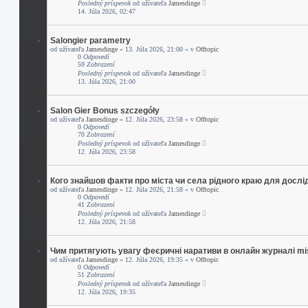
Posledný príspevok
od užívateľa
Jamesdinge
14. Júla 2026, 02:47
Salongier parametry
od užívateľa
Jamesdinge
» 13. Júla 2026, 21:00 » v
Offtopic
0
Odpovedí
59
Zobrazení
Posledný príspevok
od užívateľa
Jamesdinge
13. Júla 2026, 21:00
Salon Gier Bonus szczegóły
od užívateľa
Jamesdinge
» 12. Júla 2026, 23:58 » v
Offtopic
0
Odpovedí
70
Zobrazení
Posledný príspevok
od užívateľa
Jamesdinge
12. Júla 2026, 23:58
Кого знайшов факти про міста чи села рідного краю для досл
od užívateľa
Jamesdinge
» 12. Júla 2026, 21:58 » v
Offtopic
0
Odpovedí
41
Zobrazení
Posledný príspevok
od užívateľa
Jamesdinge
12. Júla 2026, 21:58
Чим притягують увагу феєричні наративи в онлайн журналі mi
od užívateľa
Jamesdinge
» 12. Júla 2026, 19:35 » v
Offtopic
0
Odpovedí
51
Zobrazení
Posledný príspevok
od užívateľa
Jamesdinge
12. Júla 2026, 19:35