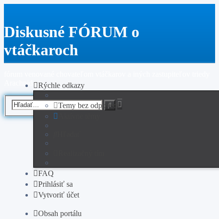
Diskusné FÓRUM o
vtáčkaroch
fórum venované chovateľom vtáčkarov a iných zastupiteľov triedy
Arachnida
Rýchle odkazy
Rozšírené
Hľadať
Temy bez odpovedí
vyhľadávanie
Aktívne témy
Hľadať
Realizačný tím
FAQ
Prihlásiť sa
Vytvoriť účet
Obsah portálu