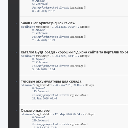
0
Odpovedí
63
Zobrazení
Posledný príspevok
od užívateľa
Jamesdinge
8. Júla 2026, 23:37
Salon Gier Aplikacja quick review
od užívateľa
Jamesdinge
» 7. Júla 2026, 16:29 » v
Offtopic
0
Odpovedí
70
Zobrazení
Posledný príspevok
od užívateľa
Jamesdinge
7. Júla 2026, 16:29
Каталог БудПоради - хороший підбірка сайтів та порталів по р
od užívateľa
Jamesdinge
» 5. Júla 2026, 18:14 » v
Offtopic
0
Odpovedí
75
Zobrazení
Posledný príspevok
od užívateľa
Jamesdinge
5. Júla 2026, 18:14
Тяговые аккумуляторы для склада
od užívateľa
myjkoelsMox
» 28. Júna 2026, 09:46 » v
Offtopic
0
Odpovedí
113
Zobrazení
Posledný príspevok
od užívateľa
myjkoelsMox
28. Júna 2026, 09:46
Отзыв о мастере
od užívateľa
myjkoelsMox
» 12. Mája 2026, 02:54 » v
Offtopic
0
Odpovedí
269
Zobrazení
Posledný príspevok
od užívateľa
myjkoelsMox
12. Mája 2026, 02:54