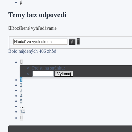
Hľadať
Temy bez odpovedí
Rozšírené vyhľadávanie
Rozšírené
Hľadať
vyhľadávanie
Bolo nájdených 406 zhôd
Strana
1
Prejsť na stránku:
z
14
1
2
3
4
5
…
14
Ďalšia