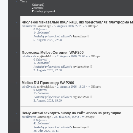
Témy
Odpovedí
Zobrazení
Posledný príspevok
Численні пізнавальні публікації, які представляє платформа 
od užívateľa
Jamesdinge
» 5. Augusta 2026, 22:28 » v
Offtopic
0
Odpovedí
14
Zobrazení
Posledný príspevok
od užívateľa
Jamesdinge
5. Augusta 2026, 22:28
Промокод Melbet Сегодня: WAP200
od užívateľa
myjkoelsMox
» 2. Augusta 2026, 22:08 » v
Offtopic
0
Odpovedí
17
Zobrazení
Posledný príspevok
od užívateľa
myjkoelsMox
2. Augusta 2026, 22:08
Melbet RU Промокод: WAP200
od užívateľa
myjkoelsMox
» 2. Augusta 2026, 19:29 » v
Offtopic
0
Odpovedí
15
Zobrazení
Posledný príspevok
od užívateľa
myjkoelsMox
2. Augusta 2026, 19:29
Чому читачі заходять знову на сайт wohoo.ua регулярно
od užívateľa
Jamesdinge
» 28. Júla 2026, 05:43 » v
Offtopic
0
Odpovedí
41
Zobrazení
Posledný príspevok
od užívateľa
Jamesdinge
28. Júla 2026, 05:43