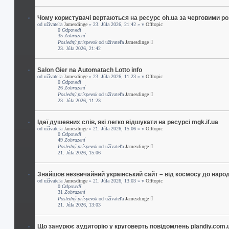
Чому користувачі вертаються на ресурс oh.ua за черговими р
od užívateľa
Jamesdinge
» 23. Júla 2026, 21:42 » v
Offtopic
0
Odpovedí
35
Zobrazení
Posledný príspevok
od užívateľa
Jamesdinge
23. Júla 2026, 21:42
Salon Gier na Automatach Lotto info
od užívateľa
Jamesdinge
» 23. Júla 2026, 11:23 » v
Offtopic
0
Odpovedí
26
Zobrazení
Posledný príspevok
od užívateľa
Jamesdinge
23. Júla 2026, 11:23
Ідеї душевних слів, які легко відшукати на ресурсі mgk.if.ua
od užívateľa
Jamesdinge
» 21. Júla 2026, 15:06 » v
Offtopic
0
Odpovedí
49
Zobrazení
Posledný príspevok
od užívateľa
Jamesdinge
21. Júla 2026, 15:06
Знайшов незвичайний український сайт – від космосу до наро
od užívateľa
Jamesdinge
» 21. Júla 2026, 13:03 » v
Offtopic
0
Odpovedí
31
Zobrazení
Posledný príspevok
od užívateľa
Jamesdinge
21. Júla 2026, 13:03
Що занурює аудиторію у круговерть повідомлень plandiy.com.