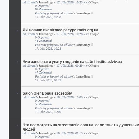
od užívateľa
Jamesdinge
» 17. Júla 2026, 10:33 » v
Offtopic
0
Odpovedí
62
Zobrazení
Posledný príspevok
od užívateľa
Jamesdinge
17. Júla 2026, 10:33
Які новини висвітлює ресурс rodis.org.ua
od užívateľa
Jamesdinge
» 17. Júla 2026, 10:28 » v
Offtopic
0
Odpovedí
41
Zobrazení
Posledný príspevok
od užívateľa
Jamesdinge
17. Júla 2026, 10:28
Чим завоювати увагу глядачів на сайті institute.lviv.ua
od užívateľa
Jamesdinge
» 17. Júla 2026, 00:29 » v
Offtopic
0
Odpovedí
47
Zobrazení
Posledný príspevok
od užívateľa
Jamesdinge
17. Júla 2026, 00:29
Salon Gier Bonus szczegóły
od užívateľa
Jamesdinge
» 16. Júla 2026, 15:09 » v
Offtopic
0
Odpovedí
55
Zobrazení
Posledný príspevok
od užívateľa
Jamesdinge
16. Júla 2026, 15:09
Что посмотреть на streetmusic.com.ua, если тянет к душевны
людей
od užívateľa
Jamesdinge
» 16. Júla 2026, 01:13 » v
Offtopic
0
Odpovedí