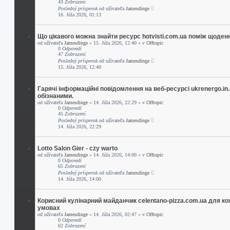
43
Zobrazení
Posledný príspevok
od užívateľa
Jamesdinge
16. Júla 2026, 01:13
Що цікавого можна знайти ресурс hotvisti.com.ua поміж щоден
od užívateľa
Jamesdinge
» 15. Júla 2026, 12:40 » v
Offtopic
0
Odpovedí
47
Zobrazení
Posledný príspevok
od užívateľa
Jamesdinge
15. Júla 2026, 12:40
Гарячі інформаційні повідомлення на веб-ресурсі ukrenergo.i
обізнаними.
od užívateľa
Jamesdinge
» 14. Júla 2026, 22:29 » v
Offtopic
0
Odpovedí
45
Zobrazení
Posledný príspevok
od užívateľa
Jamesdinge
14. Júla 2026, 22:29
Lotto Salon Gier - czy warto
od užívateľa
Jamesdinge
» 14. Júla 2026, 14:00 » v
Offtopic
0
Odpovedí
65
Zobrazení
Posledný príspevok
od užívateľa
Jamesdinge
14. Júla 2026, 14:00
Корисний кулінарний майданчик celentano-pizza.com.ua для к
умовах
od užívateľa
Jamesdinge
» 14. Júla 2026, 02:47 » v
Offtopic
0
Odpovedí
62
Zobrazení