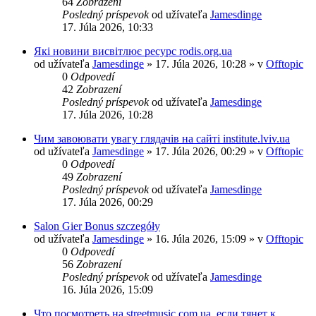
64
Zobrazení
Posledný príspevok
od užívateľa
Jamesdinge
17. Júla 2026, 10:33
Які новини висвітлює ресурс rodis.org.ua
od užívateľa
Jamesdinge
» 17. Júla 2026, 10:28 » v
Offtopic
0
Odpovedí
42
Zobrazení
Posledný príspevok
od užívateľa
Jamesdinge
17. Júla 2026, 10:28
Чим завоювати увагу глядачів на сайті institute.lviv.ua
od užívateľa
Jamesdinge
» 17. Júla 2026, 00:29 » v
Offtopic
0
Odpovedí
49
Zobrazení
Posledný príspevok
od užívateľa
Jamesdinge
17. Júla 2026, 00:29
Salon Gier Bonus szczegóły
od užívateľa
Jamesdinge
» 16. Júla 2026, 15:09 » v
Offtopic
0
Odpovedí
56
Zobrazení
Posledný príspevok
od užívateľa
Jamesdinge
16. Júla 2026, 15:09
Что посмотреть на streetmusic.com.ua, если тянет к