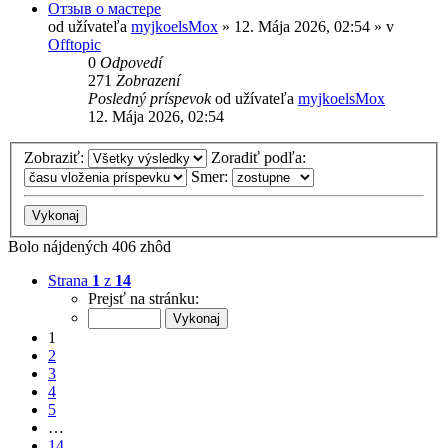
Отзыв о мастере
od užívateľa
myjkoelsMox
» 12. Mája 2026, 02:54 » v
Offtopic
0
Odpovedí
271
Zobrazení
Posledný príspevok
od užívateľa
myjkoelsMox
12. Mája 2026, 02:54
Zobraziť:
Zoradiť podľa:
Smer:
Bolo nájdených 406 zhôd
Strana
1
z
14
Prejsť na stránku:
1
2
3
4
5
…
14