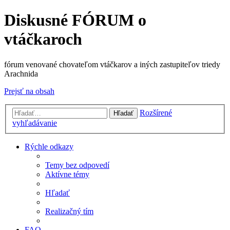
Diskusné FÓRUM o
vtáčkaroch
fórum venované chovateľom vtáčkarov a iných zastupiteľov triedy
Arachnida
Prejsť na obsah
Rozšírené
Hľadať
vyhľadávanie
Rýchle odkazy
Temy bez odpovedí
Aktívne témy
Hľadať
Realizačný tím
FAQ