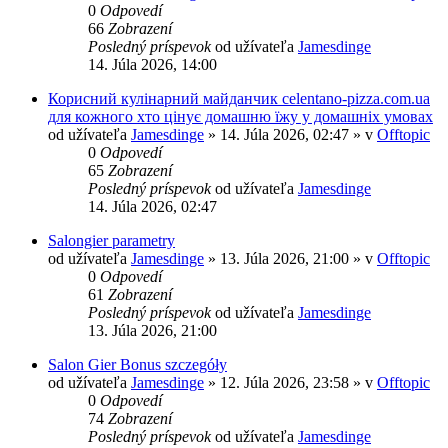
0
Odpovedí
66
Zobrazení
Posledný príspevok
od užívateľa
Jamesdinge
14. Júla 2026, 14:00
Корисний кулінарний майданчик celentano-pizza.com.ua
для кожного хто цінує домашню їжу у домашніх умовах
od užívateľa
Jamesdinge
» 14. Júla 2026, 02:47 » v
Offtopic
0
Odpovedí
65
Zobrazení
Posledný príspevok
od užívateľa
Jamesdinge
14. Júla 2026, 02:47
Salongier parametry
od užívateľa
Jamesdinge
» 13. Júla 2026, 21:00 » v
Offtopic
0
Odpovedí
61
Zobrazení
Posledný príspevok
od užívateľa
Jamesdinge
13. Júla 2026, 21:00
Salon Gier Bonus szczegóły
od užívateľa
Jamesdinge
» 12. Júla 2026, 23:58 » v
Offtopic
0
Odpovedí
74
Zobrazení
Posledný príspevok
od užívateľa
Jamesdinge