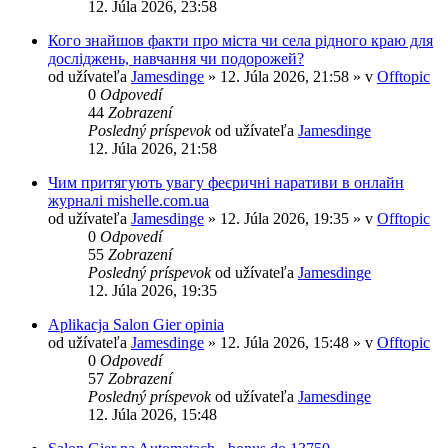
12. Júla 2026, 23:58
Кого знайшов факти про міста чи села рідного краю для
досліджень, навчання чи подорожей?
od užívateľa
Jamesdinge
» 12. Júla 2026, 21:58 » v
Offtopic
0
Odpovedí
44
Zobrazení
Posledný príspevok
od užívateľa
Jamesdinge
12. Júla 2026, 21:58
Чим притягують увагу феєричні наративи в онлайн
журналі mishelle.com.ua
od užívateľa
Jamesdinge
» 12. Júla 2026, 19:35 » v
Offtopic
0
Odpovedí
55
Zobrazení
Posledný príspevok
od užívateľa
Jamesdinge
12. Júla 2026, 19:35
Aplikacja Salon Gier opinia
od užívateľa
Jamesdinge
» 12. Júla 2026, 15:48 » v
Offtopic
0
Odpovedí
57
Zobrazení
Posledný príspevok
od užívateľa
Jamesdinge
12. Júla 2026, 15:48