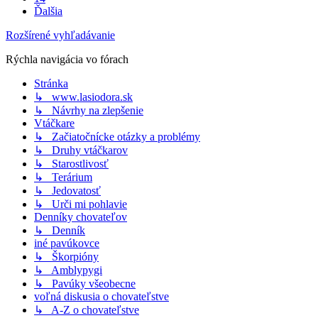
Ďalšia
Rozšírené vyhľadávanie
Rýchla navigácia vo fórach
Stránka
↳ www.lasiodora.sk
↳ Návrhy na zlepšenie
Vtáčkare
↳ Začiatočnícke otázky a problémy
↳ Druhy vtáčkarov
↳ Starostlivosť
↳ Terárium
↳ Jedovatosť
↳ Urči mi pohlavie
Denníky chovateľov
↳ Denník
iné pavúkovce
↳ Škorpióny
↳ Amblypygi
↳ Pavúky všeobecne
voľná diskusia o chovateľstve
↳ A-Z o chovateľstve