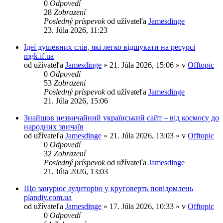
0
Odpovedí
28
Zobrazení
Posledný príspevok
od užívateľa
Jamesdinge
23. Júla 2026, 11:23
Ідеї душевних слів, які легко відшукати на ресурсі
mgk.if.ua
od užívateľa
Jamesdinge
» 21. Júla 2026, 15:06 » v
Offtopic
0
Odpovedí
53
Zobrazení
Posledný príspevok
od užívateľa
Jamesdinge
21. Júla 2026, 15:06
Знайшов незвичайний український сайт – від космосу до
народних звичаїв
od užívateľa
Jamesdinge
» 21. Júla 2026, 13:03 » v
Offtopic
0
Odpovedí
32
Zobrazení
Posledný príspevok
od užívateľa
Jamesdinge
21. Júla 2026, 13:03
Що занурює аудиторію у круговерть повідомлень
plandiy.com.ua
od užívateľa
Jamesdinge
» 17. Júla 2026, 10:33 » v
Offtopic
0
Odpovedí