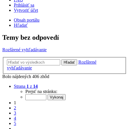
Prihlásiť sa
Vytvoriť účet
Obsah portálu
Hľadať
Temy bez odpovedí
Rozšírené vyhľadávanie
Rozšírené
Hľadať
vyhľadávanie
Bolo nájdených 406 zhôd
Strana
1
z
14
Prejsť na stránku:
1
2
3
4
5
…