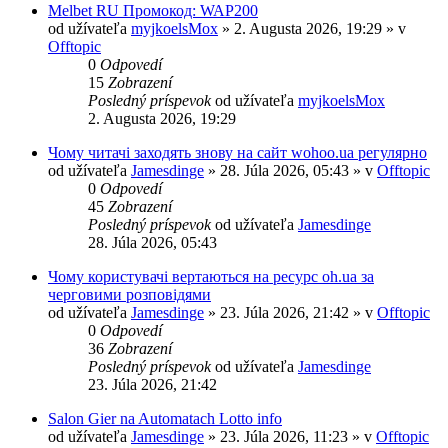
Melbet RU Промокод: WAP200
od užívateľa
myjkoelsMox
» 2. Augusta 2026, 19:29 » v
Offtopic
0
Odpovedí
15
Zobrazení
Posledný príspevok
od užívateľa
myjkoelsMox
2. Augusta 2026, 19:29
Чому читачі заходять знову на сайт wohoo.ua регулярно
od užívateľa
Jamesdinge
» 28. Júla 2026, 05:43 » v
Offtopic
0
Odpovedí
45
Zobrazení
Posledný príspevok
od užívateľa
Jamesdinge
28. Júla 2026, 05:43
Чому користувачі вертаються на ресурс oh.ua за
черговими розповідями
od užívateľa
Jamesdinge
» 23. Júla 2026, 21:42 » v
Offtopic
0
Odpovedí
36
Zobrazení
Posledný príspevok
od užívateľa
Jamesdinge
23. Júla 2026, 21:42
Salon Gier na Automatach Lotto info
od užívateľa
Jamesdinge
» 23. Júla 2026, 11:23 » v
Offtopic