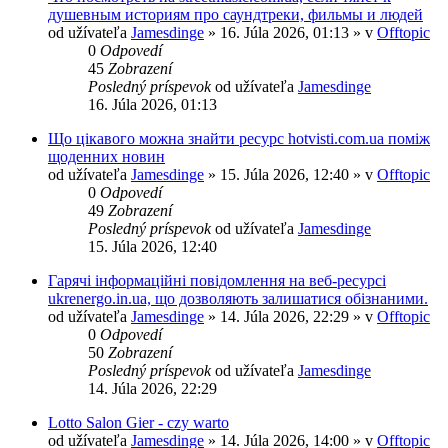
душевным историям про саундтреки, фильмы и людей
od užívateľa
Jamesdinge
» 16. Júla 2026, 01:13 » v
Offtopic
0
Odpovedí
45
Zobrazení
Posledný príspevok
od užívateľa
Jamesdinge
16. Júla 2026, 01:13
Що цікавого можна знайти ресурс hotvisti.com.ua поміж
щоденних новин
od užívateľa
Jamesdinge
» 15. Júla 2026, 12:40 » v
Offtopic
0
Odpovedí
49
Zobrazení
Posledný príspevok
od užívateľa
Jamesdinge
15. Júla 2026, 12:40
Гарячі інформаційні повідомлення на веб-ресурсі
ukrenergo.in.ua, що дозволяють залишатися обізнаними.
od užívateľa
Jamesdinge
» 14. Júla 2026, 22:29 » v
Offtopic
0
Odpovedí
50
Zobrazení
Posledný príspevok
od užívateľa
Jamesdinge
14. Júla 2026, 22:29
Lotto Salon Gier - czy warto
od užívateľa
Jamesdinge
» 14. Júla 2026, 14:00 » v
Offtopic