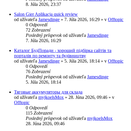
8. Júla 2026, 23:37
Salon Gier Aplikacja quick review
od užívateľa
Jamesdinge
» 7. Júla 2026, 16:29 » v
Offtopic
0
Odpovedí
72
Zobrazení
Posledný príspevok
od užívateľa
Jamesdinge
7. Júla 2026, 16:29
Каталог БудПоради - хороший підбірка сайтів та
порталів по ремонту та будівництву
od užívateľa
Jamesdinge
» 5. Júla 2026, 18:14 » v
Offtopic
0
Odpovedí
76
Zobrazení
Posledný príspevok
od užívateľa
Jamesdinge
5. Júla 2026, 18:14
Тяговые аккумуляторы для склада
od užívateľa
myjkoelsMox
» 28. Júna 2026, 09:46 » v
Offtopic
0
Odpovedí
115
Zobrazení
Posledný príspevok
od užívateľa
myjkoelsMox
28. Júna 2026, 09:46