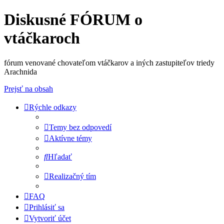
Diskusné FÓRUM o
vtáčkaroch
fórum venované chovateľom vtáčkarov a iných zastupiteľov triedy
Arachnida
Prejsť na obsah
Rýchle odkazy
Temy bez odpovedí
Aktívne témy
Hľadať
Realizačný tím
FAQ
Prihlásiť sa
Vytvoriť účet