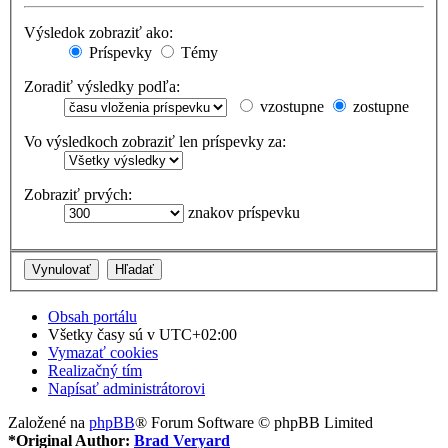
Výsledok zobraziť ako:
Príspevky
Témy
Zoradiť výsledky podľa:
vzostupne
zostupne
Vo výsledkoch zobraziť len príspevky za:
Zobraziť prvých:
znakov príspevku
Obsah portálu
Všetky časy sú v
UTC+02:00
Vymazať cookies
Realizačný tím
Napísať administrátorovi
Založené na
phpBB
® Forum Software © phpBB Limited
*
Original Author:
Brad Veryard