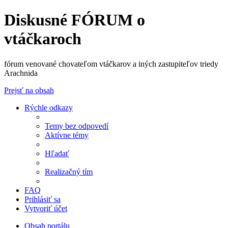
Diskusné FÓRUM o
vtáčkaroch
fórum venované chovateľom vtáčkarov a iných zastupiteľov triedy
Arachnida
Prejsť na obsah
Rýchle odkazy
Temy bez odpovedí
Aktívne témy
Hľadať
Realizačný tím
FAQ
Prihlásiť sa
Vytvoriť účet
Obsah portálu