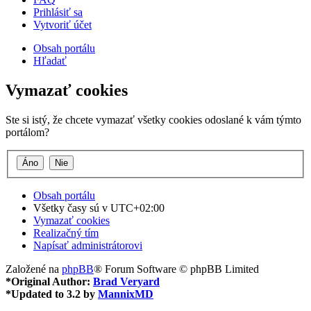
Prihlásiť sa
Vytvoriť účet
Obsah portálu
Hľadať
Vymazať cookies
Ste si istý, že chcete vymazať všetky cookies odoslané k vám týmto
portálom?
Obsah portálu
Všetky časy sú v
UTC+02:00
Vymazať cookies
Realizačný tím
Napísať administrátorovi
Založené na
phpBB
® Forum Software © phpBB Limited
*
Original Author:
Brad Veryard
*
Updated to 3.2 by
MannixMD