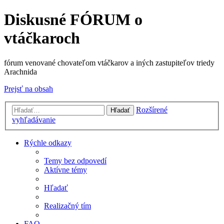
Diskusné FÓRUM o
vtáčkaroch
fórum venované chovateľom vtáčkarov a iných zastupiteľov triedy
Arachnida
Prejsť na obsah
Rozšírené
Hľadať
vyhľadávanie
Rýchle odkazy
Temy bez odpovedí
Aktívne témy
Hľadať
Realizačný tím
FAQ