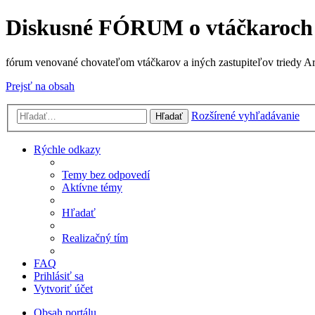
Diskusné FÓRUM o vtáčkaroch
fórum venované chovateľom vtáčkarov a iných zastupiteľov triedy A
Prejsť na obsah
Rozšírené vyhľadávanie
Hľadať
Rýchle odkazy
Temy bez odpovedí
Aktívne témy
Hľadať
Realizačný tím
FAQ
Prihlásiť sa
Vytvoriť účet
Obsah portálu