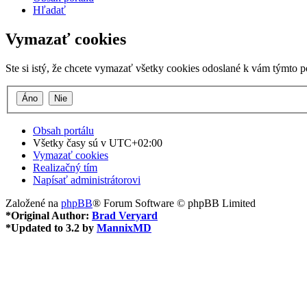
Hľadať
Vymazať cookies
Ste si istý, že chcete vymazať všetky cookies odoslané k vám týmto 
Obsah portálu
Všetky časy sú v
UTC+02:00
Vymazať cookies
Realizačný tím
Napísať administrátorovi
Založené na
phpBB
® Forum Software © phpBB Limited
*
Original Author:
Brad Veryard
*
Updated to 3.2 by
MannixMD