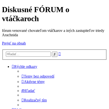
Diskusné FÓRUM o
vtáčkaroch
fórum venované chovateľom vtáčkarov a iných zastupiteľov triedy
Arachnida
Prejsť na obsah
Rozšírené
Hľadať
vyhľadávanie
Rýchle odkazy
Temy bez odpovedí
Aktívne témy
Hľadať
Realizačný tím