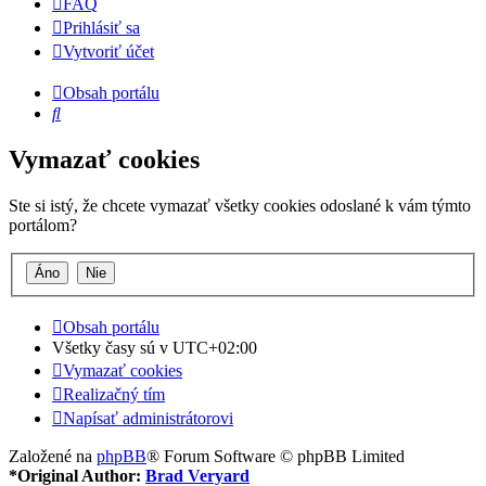
FAQ
Prihlásiť sa
Vytvoriť účet
Obsah portálu
Hľadať
Vymazať cookies
Ste si istý, že chcete vymazať všetky cookies odoslané k vám týmto
portálom?
Obsah portálu
Všetky časy sú v
UTC+02:00
Vymazať cookies
Realizačný tím
Napísať administrátorovi
Založené na
phpBB
® Forum Software © phpBB Limited
*
Original Author:
Brad Veryard