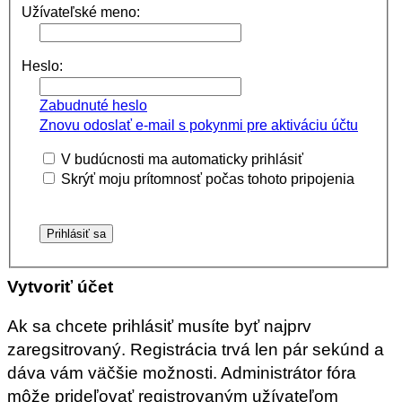
Užívateľské meno:
Heslo:
Zabudnuté heslo
Znovu odoslať e-mail s pokynmi pre aktiváciu účtu
V budúcnosti ma automaticky prihlásiť
Skrýť moju prítomnosť počas tohoto pripojenia
Vytvoriť účet
Ak sa chcete prihlásiť musíte byť najprv
zaregsitrovaný. Registrácia trvá len pár sekúnd a
dáva vám väčšie možnosti. Administrátor fóra
môže prideľovať registrovaným užívateľom