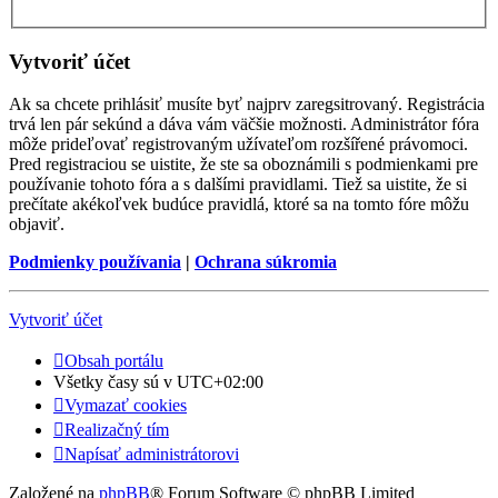
Vytvoriť účet
Ak sa chcete prihlásiť musíte byť najprv zaregsitrovaný. Registrácia
trvá len pár sekúnd a dáva vám väčšie možnosti. Administrátor fóra
môže prideľovať registrovaným užívateľom rozšířené právomoci.
Pred registraciou se uistite, že ste sa oboznámili s podmienkami pre
používanie tohoto fóra a s dalšími pravidlami. Tiež sa uistite, že si
prečítate akékoľvek budúce pravidlá, ktoré sa na tomto fóre môžu
objaviť.
Podmienky používania
|
Ochrana súkromia
Vytvoriť účet
Obsah portálu
Všetky časy sú v
UTC+02:00
Vymazať cookies
Realizačný tím
Napísať administrátorovi
Založené na
phpBB
® Forum Software © phpBB Limited