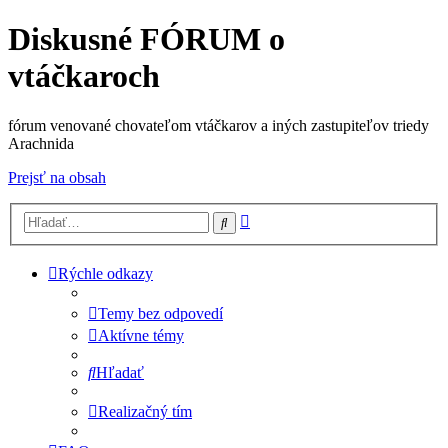
Diskusné FÓRUM o
vtáčkaroch
fórum venované chovateľom vtáčkarov a iných zastupiteľov triedy
Arachnida
Prejsť na obsah
Rozšírené
Hľadať
vyhľadávanie
Rýchle odkazy
Temy bez odpovedí
Aktívne témy
Hľadať
Realizačný tím