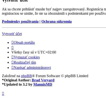
Vytvoriť účet
Ak sa chcete prihlásiť musíte byť najprv zaregsitrovaný. Registrácia
registraciou se uistite, že ste sa oboznámili s podmienkami pre používa
Podmienky používania
|
Ochrana súkromia
Vytvoriť účet
Obsah portálu
Všetky časy sú v
UTC+02:00
Vymazať cookies
Realizačný tím
Napísať administrátorovi
Založené na
phpBB
® Forum Software © phpBB Limited
*
Original Author:
Brad Veryard
*
Updated to 3.2 by
MannixMD