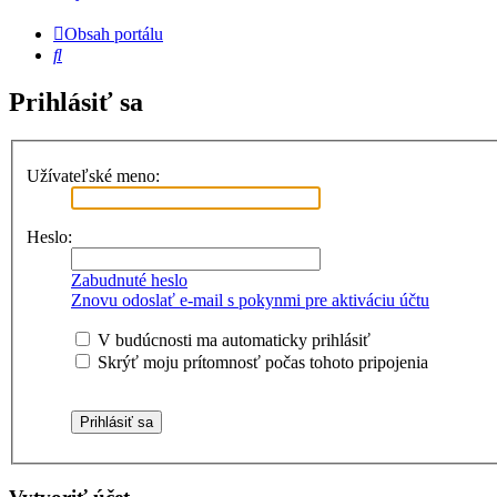
Obsah portálu
Hľadať
Prihlásiť sa
Užívateľské meno:
Heslo:
Zabudnuté heslo
Znovu odoslať e-mail s pokynmi pre aktiváciu účtu
V budúcnosti ma automaticky prihlásiť
Skrýť moju prítomnosť počas tohoto pripojenia