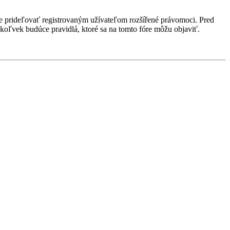
ôže prideľovať registrovaným užívateľom rozšířené právomoci. Pred
 akékoľvek budúce pravidlá, ktoré sa na tomto fóre môžu objaviť.