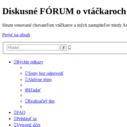
Diskusné FÓRUM o vtáčkaroch
fórum venované chovateľom vtáčkarov a iných zastupiteľov triedy A
Prejsť na obsah
Rozšírené
Hľadať
vyhľadávanie
Rýchle odkazy
Temy bez odpovedí
Aktívne témy
Hľadať
Realizačný tím
FAQ
Prihlásiť sa
Vytvoriť účet