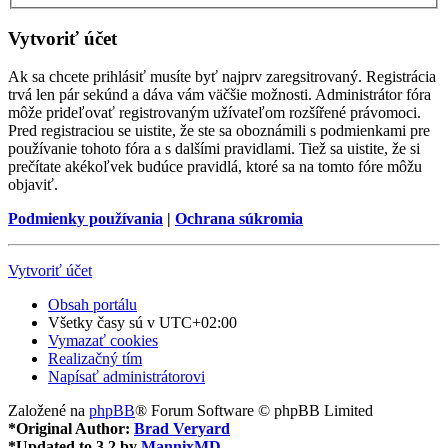
Vytvoriť účet
Ak sa chcete prihlásiť musíte byť najprv zaregsitrovaný. Registrácia
trvá len pár sekúnd a dáva vám väčšie možnosti. Administrátor fóra
môže prideľovať registrovaným užívateľom rozšířené právomoci.
Pred registraciou se uistite, že ste sa oboznámili s podmienkami pre
používanie tohoto fóra a s dalšími pravidlami. Tiež sa uistite, že si
prečítate akékoľvek budúce pravidlá, ktoré sa na tomto fóre môžu
objaviť.
Podmienky používania
|
Ochrana súkromia
Vytvoriť účet
Obsah portálu
Všetky časy sú v
UTC+02:00
Vymazať cookies
Realizačný tím
Napísať administrátorovi
Založené na
phpBB
® Forum Software © phpBB Limited
*
Original Author:
Brad Veryard
*
Updated to 3.2 by
MannixMD