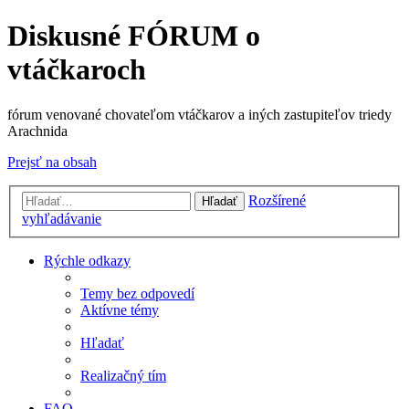
Diskusné FÓRUM o
vtáčkaroch
fórum venované chovateľom vtáčkarov a iných zastupiteľov triedy
Arachnida
Prejsť na obsah
Rozšírené
Hľadať
vyhľadávanie
Rýchle odkazy
Temy bez odpovedí
Aktívne témy
Hľadať
Realizačný tím
FAQ