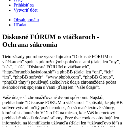
Prihlásiť sa
Vytvoriť účet
Obsah portálu
Hľadať
Diskusné FÓRUM o vtáčkaroch -
Ochrana súkromia
Tieto zásady podrobne vysvetľujú ako “Diskusné FÓRUM o
vtáčkaroch” spolu s pridruženými spoločnosťami (ďalej len “my”,
“nás”, “náš”, “Diskusné FÓRUM o vtáčkaroch”,
“http://forumbb.lasiodora.sk”) a phpBB (ďalej len “oni”, “ich”,
“im”, “phpBB softvér”, “www.phpbb.com”, “phpBB Group”,
“phpBB tímy”) používajú akékoľvek údaje zhromaždené počas
akéhokoľvek spojenia s Vami (ďalej len “Vaše údaje”).
Vaše údaje sú zhromažďované dvomi spôsobmi. Najskôr,
prehliadanie “Diskusné FÓRUM o vtáčkaroch” spôsobí, že phpBB
softvér vytvorí určitý počet cookies, čo sú malé textové súbory,
ktoré sú stiahnuté do Vášho PC na miesto, kde Váš internetový
prehliadač ukladá dočasné súbory. Prvé dve cookies obsahujú len
informáciu na identifikáciu užívateľa (ďalej len “užívateľovo id”) a