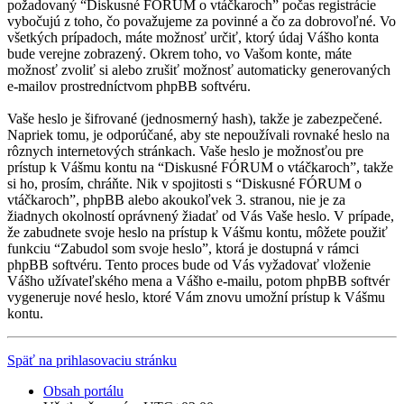
požadovaný “Diskusné FÓRUM o vtáčkaroch” počas registrácie
vybočujú z toho, čo považujeme za povinné a čo za dobrovoľné. Vo
všetkých prípadoch, máte možnosť určiť, ktorý údaj Vášho konta
bude verejne zobrazený. Okrem toho, vo Vašom konte, máte
možnosť zvoliť si alebo zrušiť možnosť automaticky generovaných
e-mailov prostredníctvom phpBB softvéru.
Vaše heslo je šifrované (jednosmerný hash), takže je zabezpečené.
Napriek tomu, je odporúčané, aby ste nepoužívali rovnaké heslo na
rôznych internetových stránkach. Vaše heslo je možnosťou pre
prístup k Vášmu kontu na “Diskusné FÓRUM o vtáčkaroch”, takže
si ho, prosím, chráňte. Nik v spojitosti s “Diskusné FÓRUM o
vtáčkaroch”, phpBB alebo akoukoľvek 3. stranou, nie je za
žiadnych okolností oprávnený žiadať od Vás Vaše heslo. V prípade,
že zabudnete svoje heslo na prístup k Vášmu kontu, môžete použiť
funkciu “Zabudol som svoje heslo”, ktorá je dostupná v rámci
phpBB softvéru. Tento proces bude od Vás vyžadovať vloženie
Vášho užívateľského mena a Vášho e-mailu, potom phpBB softvér
vygeneruje nové heslo, ktoré Vám znovu umožní prístup k Vášmu
kontu.
Späť na prihlasovaciu stránku
Obsah portálu