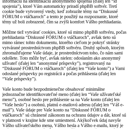
informáciu na identifikáciu anonymného spojenia (ďalej len “id
spojenia”), ktoré Vám automaticky priradí phpBB softvér. Tretí
cookie bude vytvorený vtedy, keď zobrazíte témy na “Diskusné
FÓRUM o vtáčkaroch” a tento je použitý na rozpoznanie, ktoré
témy už boli zobrazené, čím sa zvýši komfort Vášho prehliadania.
Môžme tiež vytvárať cookies, ktoré sú mimo phpBB softvéru, počas
prehliadania “Diskusné FÓRUM o vtáčkaroch”, avšak tieto sú
mimo rámec tohto dokumentu, ktorého cieľom je pokryť stránky
vytvárané prostredníctvom phpBB softvéru. Druhý spôsob, ktorým
zhromažďujeme Vaše údaje, je prostredníctvom toho, čo nám sami
odošlete. Toto môže byť, avšak nielen: odoslaním ako anonymný
užívateľ (ďalej len “anonymné príspevky”), registrovaný na
“Diskusné FÓRUM o vtáčkaroch” (ďalej len “Vaše konto”) a Vami
odoslané príspevky po registrácii a počas prihlásenia (ďalej len
“Vaše príspevky”).
Vaše konto bude bezpodmienečne obsahovať minimálne
jednoznačne identifikovateľné meno (ďalej len “Vaše užívateľské
meno”), osobné heslo pre prihlásenie sa na Vaše konto (ďalej len
“Vaše heslo”) a osobnú, platnú e-mailovú adresu (ďalej len “Váš e-
mail”). Vaše údaje pre Vaše konto na “Diskusné FÓRUM o
vtáčkaroch” sú chránené zákonom na ochranu údajov a dát, ktoré sú
v platnosti v krajine kde sme umiestnení. Akýkoľvek údaj navyše
Vášho užívateľského mena, Vášho hesla a Vášho e-mailu, ktorý je