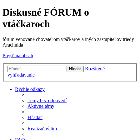
Diskusné FÓRUM o
vtáčkaroch
fórum venované chovateľom vtáčkarov a iných zastupiteľov triedy
Arachnida
Prejsť na obsah
Rozšírené
Hľadať
vyhľadávanie
Rýchle odkazy
Temy bez odpovedí
Aktívne témy
Hľadať
Realizačný tím
FAQ