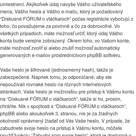
umiestnení. Akýkoľvek údaj navyše Vášho užívateľského
mena, Vášho hesla a Vášho e-mailu, ktorý je požadovaný
“Diskusné FÓRUM o vtáčkaroch” počas registrácie vybočujú z
toho, čo považujeme za povinné a čo za dobrovoľné. Vo
všetkých prípadoch, máte možnosť určiť, ktorý údaj Vášho
konta bude verejne zobrazený. Okrem toho, vo Vašom konte,
máte možnosť zvoliť si alebo zrušiť možnosť automaticky
generovaných e-mailov prostredníctvom phpBB softvéru.
Vaše heslo je šifrované (jednosmerný hash), takže je
zabezpečené. Napriek tomu, je odporúčané, aby ste
nepoužívali rovnaké heslo na rôznych internetových
stránkach. Vaše heslo je možnosťou pre prístup k Vášmu kontu
na “Diskusné FÓRUM o vtáčkaroch”, takže si ho, prosím,
chráňte. Nik v spojitosti s “Diskusné FÓRUM o vtáčkaroch”,
phpBB alebo akoukoľvek 3. stranou, nie je za žiadnych
okolností oprávnený žiadať od Vás Vaše heslo. V prípade, že
zabudnete svoje heslo na prístup k Vášmu kontu, môžete
použiť funkciu “Zabudol som svoje heslo”, ktorá je dostupná v