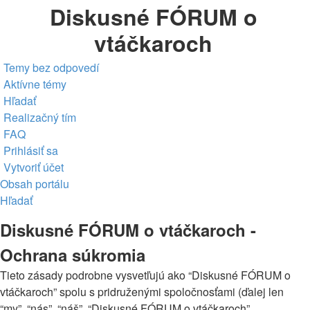
Diskusné FÓRUM o
vtáčkaroch
Temy bez odpovedí
Aktívne témy
Hľadať
Realizačný tím
FAQ
Prihlásiť sa
Vytvoriť účet
Obsah portálu
Hľadať
Diskusné FÓRUM o vtáčkaroch -
Ochrana súkromia
Tieto zásady podrobne vysvetľujú ako “Diskusné FÓRUM o
vtáčkaroch” spolu s pridruženými spoločnosťami (ďalej len
“my”, “nás”, “náš”, “Diskusné FÓRUM o vtáčkaroch”,