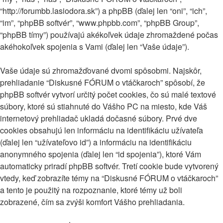
“http://forumbb.lasiodora.sk”) a phpBB (ďalej len “oni”, “ich”,
“im”, “phpBB softvér”, “www.phpbb.com”, “phpBB Group”,
“phpBB tímy”) používajú akékoľvek údaje zhromaždené počas
akéhokoľvek spojenia s Vami (ďalej len “Vaše údaje”).
Vaše údaje sú zhromažďované dvomi spôsobmi. Najskôr,
prehliadanie “Diskusné FÓRUM o vtáčkaroch” spôsobí, že
phpBB softvér vytvorí určitý počet cookies, čo sú malé textové
súbory, ktoré sú stiahnuté do Vášho PC na miesto, kde Váš
internetový prehliadač ukladá dočasné súbory. Prvé dve
cookies obsahujú len informáciu na identifikáciu užívateľa
(ďalej len “užívateľovo id”) a informáciu na identifikáciu
anonymného spojenia (ďalej len “id spojenia”), ktoré Vám
automaticky priradí phpBB softvér. Tretí cookie bude vytvorený
vtedy, keď zobrazíte témy na “Diskusné FÓRUM o vtáčkaroch”
a tento je použitý na rozpoznanie, ktoré témy už boli
zobrazené, čím sa zvýši komfort Vášho prehliadania.