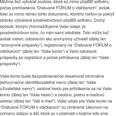
Môžme tiež vytvárať cookies, ktoré sú mimo phpBB softvéru,
počas prehliadania “Diskusné FÓRUM o vtáčkaroch”, avšak
tieto sú mimo rámec tohto dokumentu, ktorého cieľom je pokryť
stránky vytvárané prostredníctvom phpBB softvéru. Druhý
spôsob, ktorým zhromažďujeme Vaše údaje, je
prostredníctvom toho, čo nám sami odošlete. Toto môže byť,
avšak nielen: odoslaním ako anonymný užívateľ (ďalej len
“anonymné príspevky”), registrovaný na “Diskusné FÓRUM o
vtáčkaroch” (ďalej len “Vaše konto”) a Vami odoslané
príspevky po registrácii a počas prihlásenia (ďalej len “Vaše
príspevky”).
Vaše konto bude bezpodmienečne obsahovať minimálne
jednoznačne identifikovateľné meno (ďalej len “Vaše
užívateľské meno”), osobné heslo pre prihlásenie sa na Vaše
konto (ďalej len “Vaše heslo”) a osobnú, platnú e-mailovú
adresu (ďalej len “Váš e-mail”). Vaše údaje pre Vaše konto na
“Diskusné FÓRUM o vtáčkaroch” sú chránené zákonom na
ochranu údajov a dát, ktoré sú v platnosti v krajine kde sme