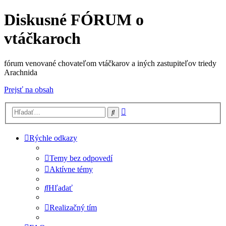
Diskusné FÓRUM o
vtáčkaroch
fórum venované chovateľom vtáčkarov a iných zastupiteľov triedy
Arachnida
Prejsť na obsah
Rozšírené
Hľadať
vyhľadávanie
Rýchle odkazy
Temy bez odpovedí
Aktívne témy
Hľadať
Realizačný tím