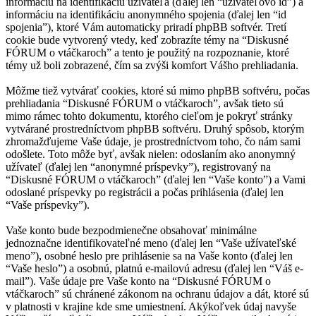
informáciu na identifikáciu užívateľa (ďalej len “užívateľovo id”) a
informáciu na identifikáciu anonymného spojenia (ďalej len “id
spojenia”), ktoré Vám automaticky priradí phpBB softvér. Tretí
cookie bude vytvorený vtedy, keď zobrazíte témy na “Diskusné
FÓRUM o vtáčkaroch” a tento je použitý na rozpoznanie, ktoré
témy už boli zobrazené, čím sa zvýši komfort Vášho prehliadania.
Môžme tiež vytvárať cookies, ktoré sú mimo phpBB softvéru, počas
prehliadania “Diskusné FÓRUM o vtáčkaroch”, avšak tieto sú
mimo rámec tohto dokumentu, ktorého cieľom je pokryť stránky
vytvárané prostredníctvom phpBB softvéru. Druhý spôsob, ktorým
zhromažďujeme Vaše údaje, je prostredníctvom toho, čo nám sami
odošlete. Toto môže byť, avšak nielen: odoslaním ako anonymný
užívateľ (ďalej len “anonymné príspevky”), registrovaný na
“Diskusné FÓRUM o vtáčkaroch” (ďalej len “Vaše konto”) a Vami
odoslané príspevky po registrácii a počas prihlásenia (ďalej len
“Vaše príspevky”).
Vaše konto bude bezpodmienečne obsahovať minimálne
jednoznačne identifikovateľné meno (ďalej len “Vaše užívateľské
meno”), osobné heslo pre prihlásenie sa na Vaše konto (ďalej len
“Vaše heslo”) a osobnú, platnú e-mailovú adresu (ďalej len “Váš e-
mail”). Vaše údaje pre Vaše konto na “Diskusné FÓRUM o
vtáčkaroch” sú chránené zákonom na ochranu údajov a dát, ktoré sú
v platnosti v krajine kde sme umiestnení. Akýkoľvek údaj navyše