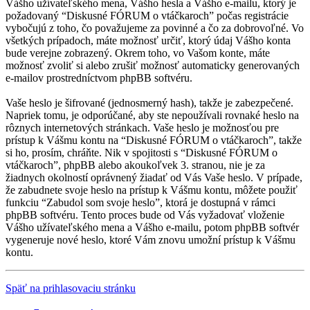
Vášho užívateľského mena, Vášho hesla a Vášho e-mailu, ktorý je
požadovaný “Diskusné FÓRUM o vtáčkaroch” počas registrácie
vybočujú z toho, čo považujeme za povinné a čo za dobrovoľné. Vo
všetkých prípadoch, máte možnosť určiť, ktorý údaj Vášho konta
bude verejne zobrazený. Okrem toho, vo Vašom konte, máte
možnosť zvoliť si alebo zrušiť možnosť automaticky generovaných
e-mailov prostredníctvom phpBB softvéru.
Vaše heslo je šifrované (jednosmerný hash), takže je zabezpečené.
Napriek tomu, je odporúčané, aby ste nepoužívali rovnaké heslo na
rôznych internetových stránkach. Vaše heslo je možnosťou pre
prístup k Vášmu kontu na “Diskusné FÓRUM o vtáčkaroch”, takže
si ho, prosím, chráňte. Nik v spojitosti s “Diskusné FÓRUM o
vtáčkaroch”, phpBB alebo akoukoľvek 3. stranou, nie je za
žiadnych okolností oprávnený žiadať od Vás Vaše heslo. V prípade,
že zabudnete svoje heslo na prístup k Vášmu kontu, môžete použiť
funkciu “Zabudol som svoje heslo”, ktorá je dostupná v rámci
phpBB softvéru. Tento proces bude od Vás vyžadovať vloženie
Vášho užívateľského mena a Vášho e-mailu, potom phpBB softvér
vygeneruje nové heslo, ktoré Vám znovu umožní prístup k Vášmu
kontu.
Späť na prihlasovaciu stránku