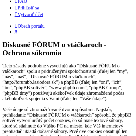
FAQ
Prihlásiť sa
Vytvoriť účet
Obsah portálu
Hľadať
Diskusné FÓRUM o vtáčkaroch -
Ochrana súkromia
Tieto zásady podrobne vysvetľujú ako “Diskusné FÓRUM o
vtáčkaroch” spolu s pridruženými spoločnosťami (ďalej len “my”,
“nás”, “náš”, “Diskusné FÓRUM o vtáčkaroch”,
“http://forumbb.lasiodora.sk”) a phpBB (ďalej len “oni”, “ich”,
“im”, “phpBB softvér”, “www.phpbb.com”, “phpBB Group”,
“phpBB tímy”) používajú akékoľvek údaje zhromaždené počas
akéhokoľvek spojenia s Vami (ďalej len “Vaše údaje”).
Vaše údaje sú zhromažďované dvomi spôsobmi. Najskôr,
prehliadanie “Diskusné FÓRUM o vtáčkaroch” spôsobí, že phpBB
softvér vytvorí určitý počet cookies, čo sú malé textové súbory,
ktoré sú stiahnuté do Vášho PC na miesto, kde Váš internetový
prehliadač ukladá dočasné súbory. Prvé dve cookies obsahujú len