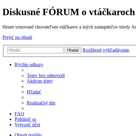
Diskusné FÓRUM o vtáčkaroch
fórum venované chovateľom vtáčkarov a iných zastupiteľov triedy A
Prejsť na obsah
Rozšírené vyhľadávanie
Hľadať
Rýchle odkazy
Temy bez odpovedí
Aktívne témy
Hľadať
Realizačný tím
FAQ
Prihlásiť sa
Vytvoriť účet
Obsah portálu