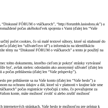
, “Diskusné FÓRUM o vtáčkaroch”, “http://forumbb.lasiodora.sk”) a
omaždené počas akéhokoľvek spojenia s Vami (ďalej len “Vaše
tý počet cookies, čo sú malé textové súbory, ktoré sú stiahnuté do
eľa (ďalej len “užívateľovo id”) a informáciu na identifikáciu
razíte témy na “Diskusné FÓRUM o vtáčkaroch” a tento je použitý na
mec tohto dokumentu, ktorého cieľom je pokryť stránky vytvárané
že byť, avšak nielen: odoslaním ako anonymný užívateľ (ďalej len
a počas prihlásenia (ďalej len “Vaše príspevky”).
o pre prihlásenie sa na Vaše konto (ďalej len “Vaše heslo”) a
m na ochranu údajov a dát, ktoré sú v platnosti v krajine kde sme
čkaroch” počas registrácie vybočujú z toho, čo považujeme za
Vašom konte, máte možnosť zvoliť si alebo zrušiť možnosť
ch internetových stránkach. Vaše heslo je možnosťou pre prístup k