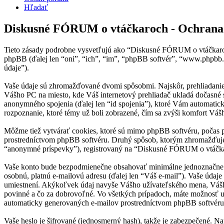
Hľadať
Diskusné FÓRUM o vtáčkaroch - Ochrana
Tieto zásady podrobne vysvetľujú ako “Diskusné FÓRUM o vtáčkaroch
phpBB (ďalej len “oni”, “ich”, “im”, “phpBB softvér”, “www.phpbb
údaje”).
Vaše údaje sú zhromažďované dvomi spôsobmi. Najskôr, prehliadanie 
Vášho PC na miesto, kde Váš internetový prehliadač ukladá dočasné sú
anonymného spojenia (ďalej len “id spojenia”), ktoré Vám automatic
rozpoznanie, ktoré témy už boli zobrazené, čím sa zvýši komfort Vášh
Môžme tiež vytvárať cookies, ktoré sú mimo phpBB softvéru, počas 
prostredníctvom phpBB softvéru. Druhý spôsob, ktorým zhromažďujem
“anonymné príspevky”), registrovaný na “Diskusné FÓRUM o vtáčkaroch
Vaše konto bude bezpodmienečne obsahovať minimálne jednoznačne ide
osobnú, platnú e-mailovú adresu (ďalej len “Váš e-mail”). Vaše úda
umiestnení. Akýkoľvek údaj navyše Vášho užívateľského mena, Vášh
povinné a čo za dobrovoľné. Vo všetkých prípadoch, máte možnosť u
automaticky generovaných e-mailov prostredníctvom phpBB softvéru
Vaše heslo je šifrované (jednosmerný hash), takže je zabezpečené. Na