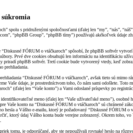
 súkromia
” spolu s pridruženými spoločnosťami (ďalej len “my”, “nás”, “náš”
.com”, “phpBB Group”, “phpBB tímy”) používajú akékoľvek údaje zhr
“Diskusné FÓRUM o vtáčkaroch” spôsobí, že phpBB softvér vytvorí urči
bory. Prvé dve cookies obsahujú len informáciu na identifikáciu užívat
ky priradí phpBB softvér. Tretí cookie bude vytvorený vtedy, keď zob
o prehliadania.
prehliadania “Diskusné FÓRUM o vtáčkaroch”, avšak tieto sú mimo rá
e Vaše údaje, je prostredníctvom toho, čo nám sami odošlete. Toto mô
” (ďalej len “Vaše konto”) a Vami odoslané príspevky po registrácii 
ntifikovateľné meno (ďalej len “Vaše užívateľské meno”), osobné hesl
je pre Vaše konto na “Diskusné FÓRUM o vtáčkaroch” sú chránené zákono
o hesla a Vášho e-mailu, ktorý je požadovaný “Diskusné FÓRUM o vtá
rčiť, ktorý údaj Vášho konta bude verejne zobrazený. Okrem toho, vo 
.
priek tomu, je odporúčané, aby ste nepoužívali rovnaké heslo na rôzny